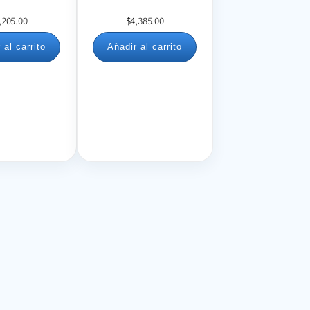
,205.00
$
4,385.00
 al carrito
Añadir al carrito