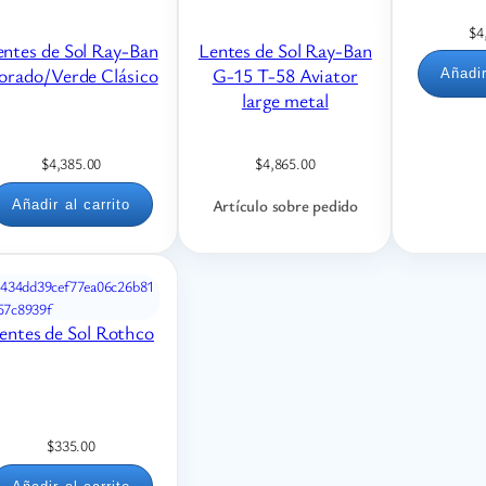
$
4
entes de Sol Ray-Ban
Lentes de Sol Ray-Ban
orado/Verde Clásico
G-15 T-58 Aviator
Añadir
large metal
$
4,385.00
$
4,865.00
Artículo sobre pedido
Añadir al carrito
entes de Sol Rothco
$
335.00