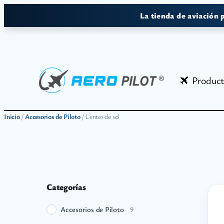
Saltar
La tienda de aviación 
al
contenido
Produc
Inicio
/
Accesorios de Piloto
/ Lentes de sol
Categorías
Accesorios de Piloto
9