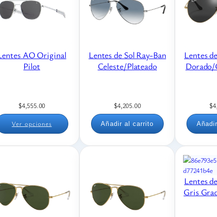
Lentes AO Original
Lentes de Sol Ray-Ban
Lentes d
Pilot
Celeste/Plateado
Dorado/G
$
4,555.00
$
4,205.00
$
4
Ver opciones
Añadir al carrito
Añadir
Lentes d
Gris Gra