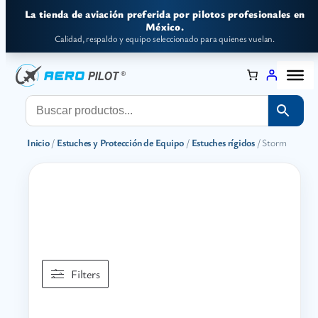
Saltar
La tienda de aviación preferida por pilotos profesionales en
al
México.
Calidad, respaldo y equipo seleccionado para quienes vuelan.
contenido
Inicio
/
Estuches y Protección de Equipo
/
Estuches rígidos
/ Storm
Filters