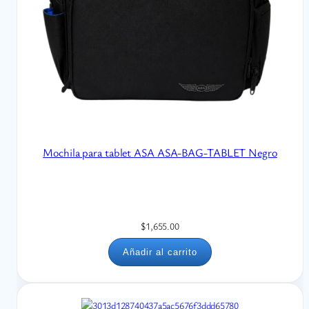
Mochila para tablet ASA ASA-BAG-TABLET Negro
$
1,655.00
Añadir al carrito