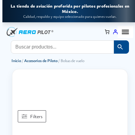
Saltar
La tienda de aviación preferida por pilotos profesionales en
al
México.
Calidad, respaldo y equipo seleccionado para quienes vuelan.
contenido
Inicio
/
Accesorios de Piloto
/ Bolsas de vuelo
Filters