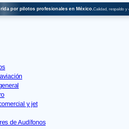
erida por pilotos profesionales en México.
Calidad, respaldo y
os
aviación
general
ro
comercial y jet
res de Audífonos