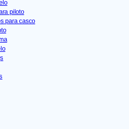
elo
ra piloto
s para casco
oto
ama
lo
gs
s