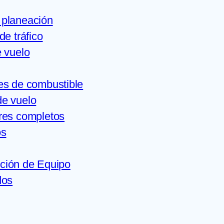
 planeación
de tráfico
 vuelo
es de combustible
de vuelo
res completos
os
ción de Equipo
dos