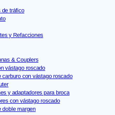
de tráfico
nto
tes y Refacciones
nnas & Couplers
on vástago roscado
 carburo con vástago roscado
uter
es y adaptadores para broca
res con vástago roscado
e doble margen