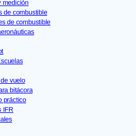
y medición
s de combustible
es de combustible
aeronáuticas
ot
Escuelas
 de vuelo
ra bitácora
 práctico
 IFR
ales