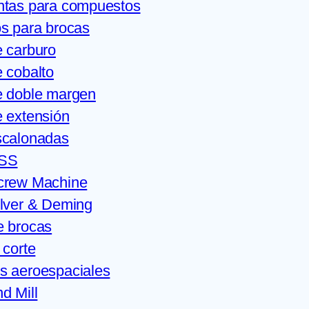
ntas para compuestos
s para brocas
 carburo
 cobalto
e doble margen
 extensión
scalonadas
HSS
crew Machine
ilver & Deming
e brocas
 corte
s aeroespaciales
d Mill