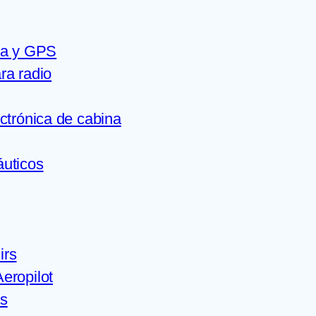
ca y GPS
ra radio
ectrónica de cabina
áuticos
irs
eropilot
s