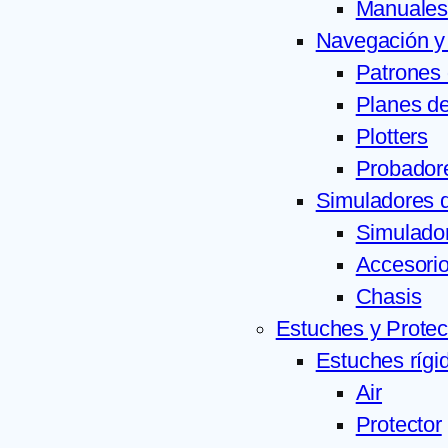
Manuales
Navegación y
Patrones 
Planes de
Plotters
Probador
Simuladores 
Simulado
Accesori
Chasis
Estuches y Protec
Estuches rígi
Air
Protector