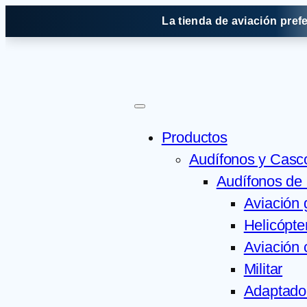
Saltar
La tienda de aviación pref
al
contenido
Productos
Audífonos y Casc
Audífonos de 
Aviación 
Helicópte
Aviación 
Militar
Adaptado