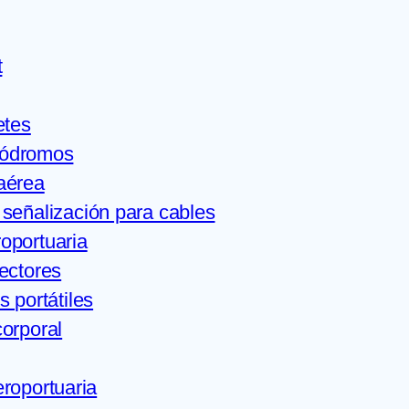
t
etes
ródromos
aérea
señalización para cables
oportuaria
ectores
s portátiles
orporal
eroportuaria