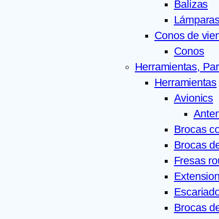
Balizas
Lámparas 
Conos de vie
Conos
Herramientas, Par
Herramientas
Avionics
Ante
Brocas c
Brocas de
Fresas ro
Extension
Escariado
Brocas d