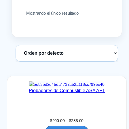
Mostrando el único resultado
Ordenar productos
Probadores de Combustible ASA AFT
R
$
200.00
–
$
285.00
a