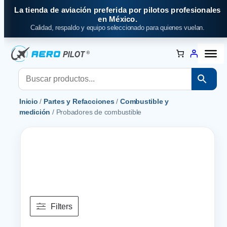
Saltar
La tienda de aviación preferida por pilotos profesionales
al
en México.
Calidad, respaldo y equipo seleccionado para quienes vuelan.
contenido
Inicio
/
Partes y Refacciones
/
Combustible y
medición
/ Probadores de combustible
Filters