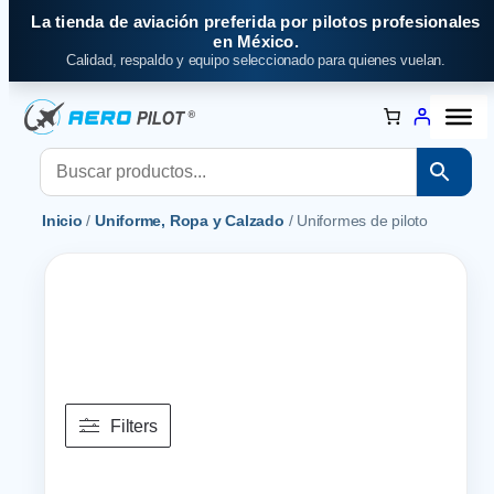
Saltar
La tienda de aviación preferida por pilotos profesionales
al
en México.
Calidad, respaldo y equipo seleccionado para quienes vuelan.
contenido
Inicio
/
Uniforme, Ropa y Calzado
/ Uniformes de piloto
Filters