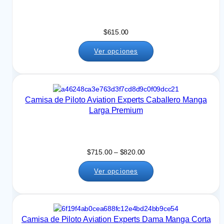
$
615.00
Ver opciones
Camisa de Piloto Aviation Experts Caballero Manga
Larga Premium
R
$
715.00
–
$
820.00
a
Ver opciones
n
g
o
d
e
Camisa de Piloto Aviation Experts Dama Manga Corta