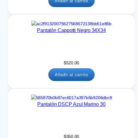
Añadir al carrito
0
0
0
0
h
a
s
Pantalón Cappotti Negro 34X34
t
a
$
8
6
$
520.00
0
.
Añadir al carrito
0
0
Pantalón DSCP Azul Marino 30
$
350.00