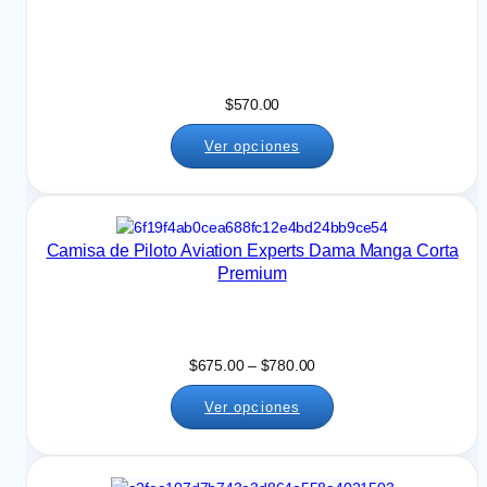
p
r
e
c
i
$
570.00
o
s
Ver opciones
:
d
e
s
Camisa de Piloto Aviation Experts Dama Manga Corta
d
Premium
e
$
7
1
R
$
675.00
–
$
780.00
5
a
.
Ver opciones
n
0
g
0
o
h
d
a