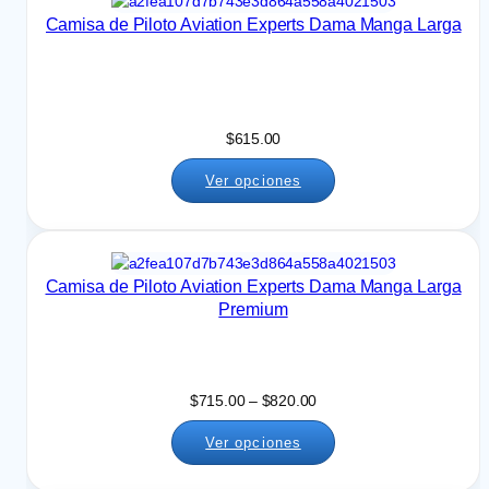
e
s
Camisa de Piloto Aviation Experts Dama Manga Larga
p
t
r
a
e
$
c
8
i
2
$
615.00
o
0
s
.
Ver opciones
:
0
d
0
e
s
Camisa de Piloto Aviation Experts Dama Manga Larga
d
Premium
e
$
6
7
R
$
715.00
–
$
820.00
5
a
.
Ver opciones
n
0
g
0