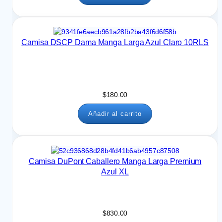
0
h
a
s
Camisa DSCP Dama Manga Larga Azul Claro 10RLS
t
a
$
8
2
$
180.00
0
.
Añadir al carrito
0
0
Camisa DuPont Caballero Manga Larga Premium
Azul XL
$
830.00