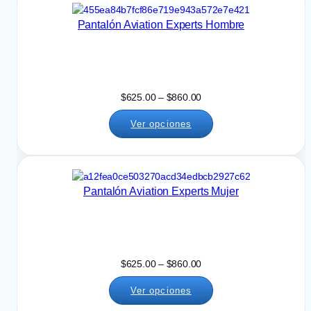
Pantalón Aviation Experts Hombre
R
$
625.00
–
$
860.00
a
Ver opciones
n
g
o
d
e
Pantalón Aviation Experts Mujer
p
r
e
c
i
R
$
625.00
–
$
860.00
o
a
s
Ver opciones
n
:
g