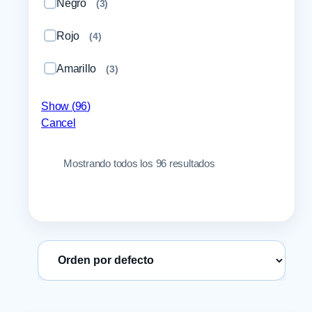
Negro
(
3
)
Rojo
(
4
)
Amarillo
(
3
)
Blanco
(
1
)
Show
(
96
)
Cancel
Verde Bandera
(
1
)
Mostrando todos los 96 resultados
Verde
(
3
)
Azul royal
(
1
)
Gris con Blanco
(
1
)
Azul claro
(
1
)
Ordenar productos
Azul y Amarillo
(
1
)