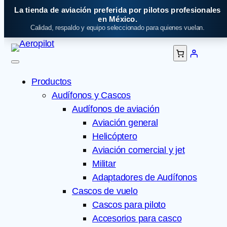
Saltar
La tienda de aviación preferida por pilotos profesionales
al
en México.
Calidad, respaldo y equipo seleccionado para quienes vuelan.
contenido
Productos
Audífonos y Cascos
Audífonos de aviación
Aviación general
Helicóptero
Aviación comercial y jet
Militar
Adaptadores de Audífonos
Cascos de vuelo
Cascos para piloto
Accesorios para casco