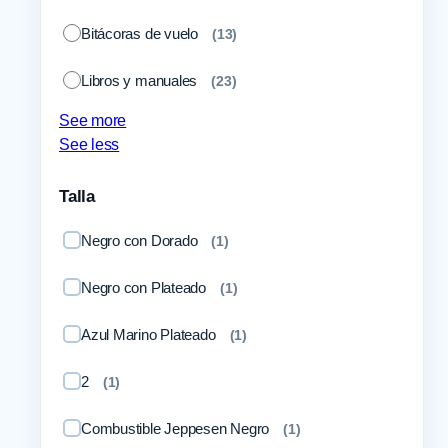
Bitácoras de vuelo
(
13
)
Libros y manuales
(
23
)
See more
Guías
(
22
)
See less
Entrenamiento práctico
(
1
)
Talla
Capuchas IFR
(
1
)
Negro con Dorado
(
1
)
Probadores de combustible
(
2
)
Negro con Plateado
(
1
)
Manuales
(
1
)
Azul Marino Plateado
(
1
)
Simuladores de vuelo
(
48
)
2
(
1
)
Simuladores completos
(
31
)
Combustible Jeppesen Negro
(
1
)