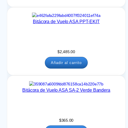
Gris
(
1
)
Negro con Plateado
(
1
)
Bitácora de Vuelo ASA PPT-EKIT
Azul con Plateado
(
1
)
$
2,485.00
Añadir al carrito
Bitácora de Vuelo ASA SA-2 Verde Bandera
$
365.00