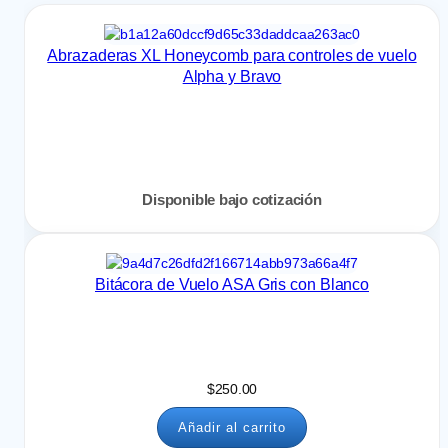
Blanco y gris
(
1
)
Abrazaderas XL Honeycomb para controles de vuelo
Azul cielo
(
3
)
Alpha y Bravo
Rosa
(
1
)
Azul marino, Blanco
(
1
)
Disponible bajo cotización
Vino,Blanco
(
1
)
Verde,Blanco
(
1
)
Bitácora de Vuelo ASA Gris con Blanco
Amarillo,Blanco
(
1
)
Amarillo, oscuro Blanco
(
1
)
$
250.00
Naranja,Blanco
(
1
)
Añadir al carrito