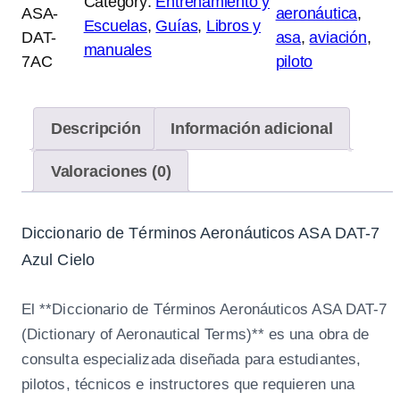
Category:
Entrenamiento y
c
ASA-
aeronáutica
, 
Escuelas
, 
Guías
, 
Libros y
i
DAT-
asa
, 
aviación
, 
manuales
o
7AC
piloto
n
a
r
Descripción
Información adicional
i
Valoraciones (0)
o
d
e
Diccionario de Términos Aeronáuticos ASA DAT-7
T
Azul Cielo
é
r
El **Diccionario de Términos Aeronáuticos ASA DAT-7
m
(Dictionary of Aeronautical Terms)** es una obra de
i
consulta especializada diseñada para estudiantes,
n
pilotos, técnicos e instructores que requieren una
o