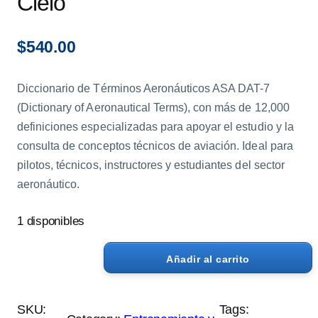
Cielo
$
540.00
Diccionario de Términos Aeronáuticos ASA DAT-7
(Dictionary of Aeronautical Terms), con más de 12,000
definiciones especializadas para apoyar el estudio y la
consulta de conceptos técnicos de aviación. Ideal para
pilotos, técnicos, instructores y estudiantes del sector
aeronáutico.
1 disponibles
Añadir al carrito
D
i
c
SKU:
Tags: