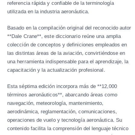
referencia rápida y confiable de la terminología
s
utilizada en la industria aeronáutica.
A
e
Basado en la compilación original del reconocido autor
r
**Dale Crane**, este diccionario reúne una amplia
o
colección de conceptos y definiciones empleados en
n
las distintas áreas de la aviación, convirtiéndose en
á
una herramienta indispensable para el aprendizaje, la
u
capacitación y la actualización profesional.
t
i
Esta séptima edición incorpora más de **12,000
c
términos aeronáuticos**, abarcando áreas como
o
navegación, meteorología, mantenimiento,
s
A
aerodinámica, reglamentación, comunicaciones,
S
operaciones de vuelo y tecnología aeronáutica. Su
A
contenido facilita la comprensión del lenguaje técnico