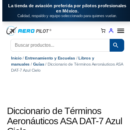
Saltar
La tienda de aviación preferida por pilotos profesionales
al
en México.
Calidad, respaldo y equipo seleccionado para quienes vuelan.
contenido
Inicio
/
Entrenamiento y Escuelas
/
Libros y
manuales
/
Guías
/ Diccionario de Términos Aeronáuticos ASA
DAT-7 Azul Cielo
Diccionario de Términos
Aeronáuticos ASA DAT-7 Azul