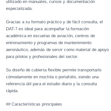
D
utilizado en manuales, cursos y documentación
A
especializada.
T
-
Gracias a su formato práctico y de fácil consulta, el
7
DAT-7 es ideal para acompañar la formación
A
académica en escuelas de aviación, centros de
z
entrenamiento y programas de mantenimiento
u
aeronáutico, además de servir como material de apoyo
l
para pilotos y profesionales del sector.
C
i
Su diseño de cubierta flexible permite transportarlo
e
cómodamente en mochila o portafolio, siendo una
l
referencia útil para el estudio diario y la consulta
o
rápida.
c
a
## Características principales
n