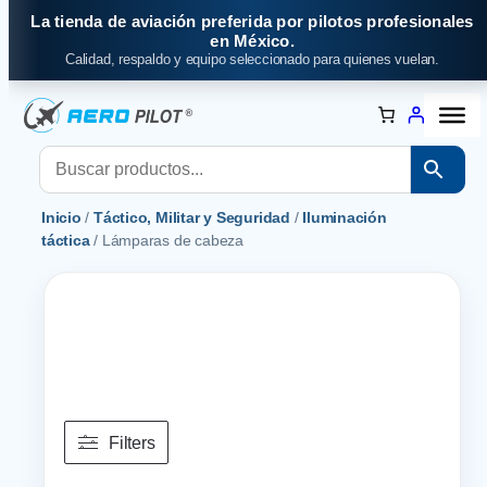
Saltar
La tienda de aviación preferida por pilotos profesionales
al
en México.
Calidad, respaldo y equipo seleccionado para quienes vuelan.
contenido
Inicio
/
Táctico, Militar y Seguridad
/
Iluminación
táctica
/ Lámparas de cabeza
Filters