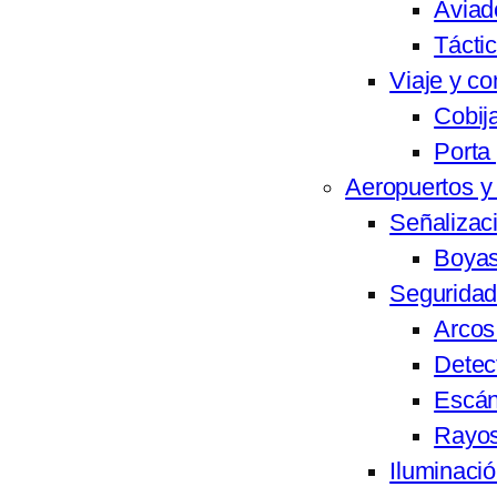
Aviad
Tácti
Viaje y co
Cobij
Porta
Aeropuertos 
Señalizac
Boyas
Seguridad
Arcos
Detect
Escán
Rayo
Iluminació