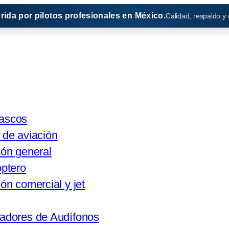
erida por pilotos profesionales en México.
Calidad, respaldo y
Cascos
 de aviación
ión general
óptero
ón comercial y jet
adores de Audífonos