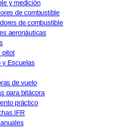
le y medición
ores de combustible
dores de combustible
es aeronáuticas
s
pitot
 y Escuelas
oras de vuelo
s para bitácora
ento práctico
has IFR
manuales
s