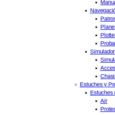
Manu
Navegació
Patron
Plane
Plotte
Proba
Simulador
Simul
Acces
Chasi
Estuches y Pr
Estuches 
Air
Prote