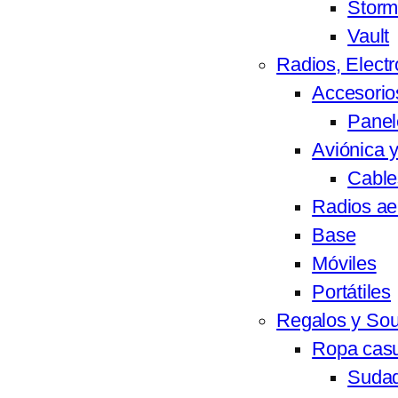
Stor
Vault
Radios, Elect
Accesorio
Panel
Aviónica y
Cable
Radios ae
Base
Móviles
Portátiles
Regalos y Sou
Ropa casu
Suda