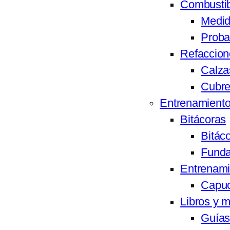
Combustib
Medid
Proba
Refaccion
Calza
Cubre 
Entrenamiento
Bitácoras
Bitác
Funda
Entrenami
Capuc
Libros y 
Guía