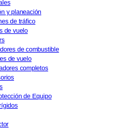
ales
n y planeación
es de tráfico
s de vuelo
rs
dores de combustible
es de vuelo
adores completos
orios
s
otección de Equipo
rígidos
ctor