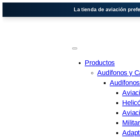
Saltar
La tienda de aviación pref
al
contenido
Productos
Audífonos y 
Audífonos
Aviac
Helic
Aviaci
Militar
Adapt