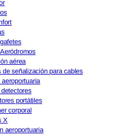
or
cos
nfort
as
 gafetes
y Aeródromos
ión aérea
 de señalización para cables
 aeroportuaria
 detectores
ores portátiles
er corporal
s X
n aeroportuaria