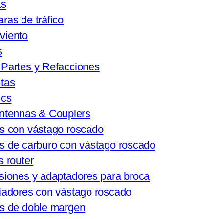
as
ras de tráfico
viento
s
 Partes y Refacciones
tas
ics
ntennas & Couplers
s con vástago roscado
s de carburo con vástago roscado
s router
siones y adaptadores para broca
iadores con vástago roscado
s de doble margen