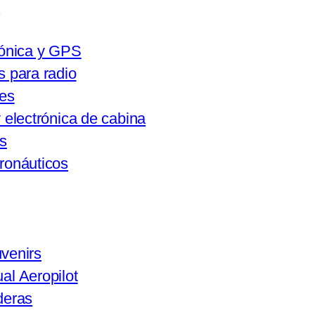
m
rónica y GPS
s para radio
es
 electrónica de cabina
s
ronáuticos
venirs
al Aeropilot
deras