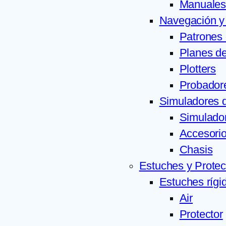
Manuales
Navegación y
Patrones 
Planes de
Plotters
Probador
Simuladores 
Simulado
Accesori
Chasis
Estuches y Protec
Estuches rígi
Air
Protector