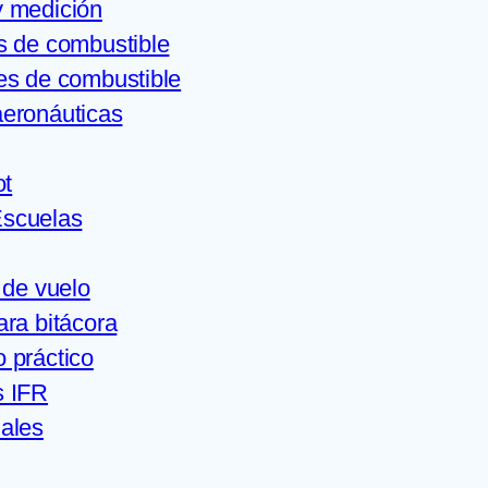
y medición
s de combustible
es de combustible
aeronáuticas
ot
Escuelas
 de vuelo
ra bitácora
 práctico
 IFR
ales