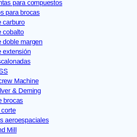
ntas para compuestos
s para brocas
 carburo
 cobalto
e doble margen
 extensión
scalonadas
HSS
crew Machine
ilver & Deming
e brocas
 corte
s aeroespaciales
d Mill