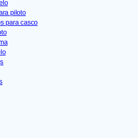
elo
ra piloto
s para casco
oto
ama
lo
gs
s