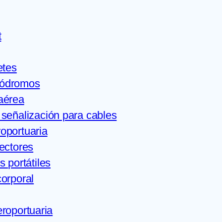
t
etes
ródromos
aérea
señalización para cables
oportuaria
ectores
s portátiles
orporal
eroportuaria