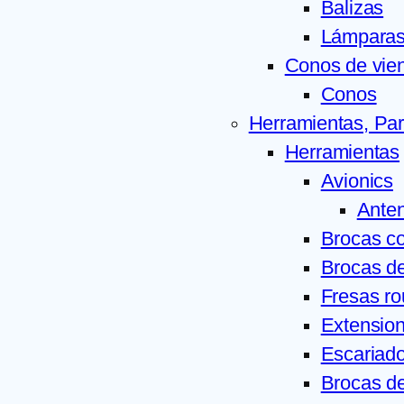
Balizas
Lámparas 
Conos de vie
Conos
Herramientas, Par
Herramientas
Avionics
Ante
Brocas c
Brocas de
Fresas ro
Extension
Escariado
Brocas d