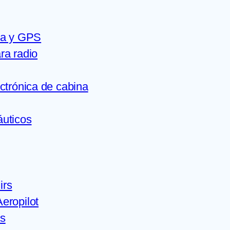
ca y GPS
ra radio
ectrónica de cabina
áuticos
irs
eropilot
s