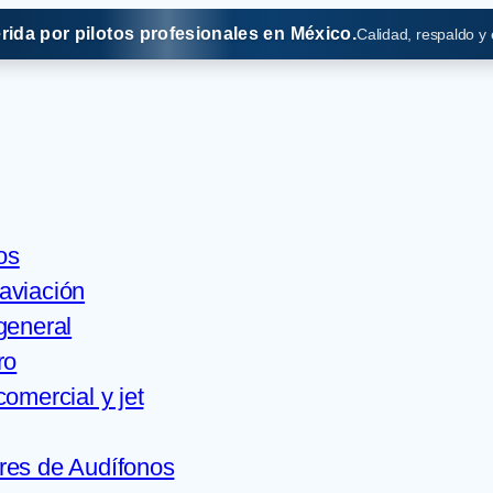
erida por pilotos profesionales en México.
Calidad, respaldo y
os
aviación
general
ro
comercial y jet
res de Audífonos