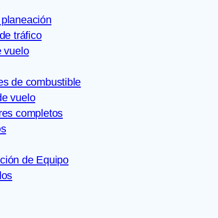
 planeación
de tráfico
 vuelo
es de combustible
de vuelo
res completos
os
ción de Equipo
dos