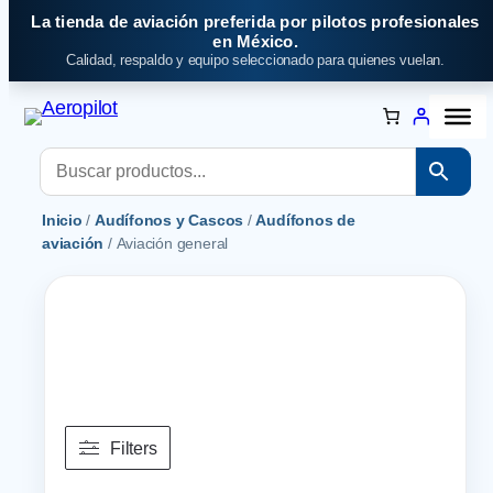
Saltar
La tienda de aviación preferida por pilotos profesionales
al
en México.
Calidad, respaldo y equipo seleccionado para quienes vuelan.
contenido
Inicio
/
Audífonos y Cascos
/
Audífonos de
aviación
/ Aviación general
Filters