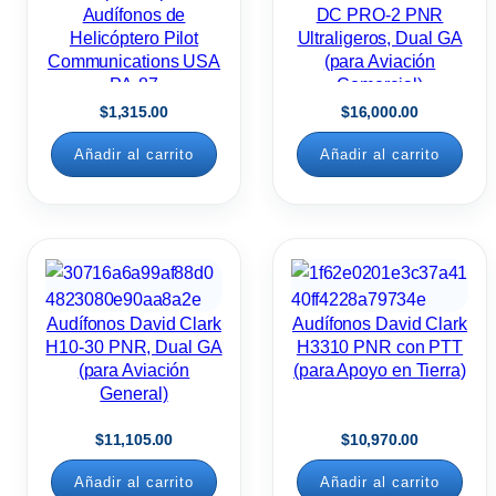
Audífonos de
DC PRO-2 PNR
Helicóptero Pilot
Ultraligeros, Dual GA
Communications USA
(para Aviación
PA-87
Comercial)
$
1,315.00
$
16,000.00
Añadir al carrito
Añadir al carrito
Audífonos David Clark
Audífonos David Clark
H10-30 PNR, Dual GA
H3310 PNR con PTT
(para Aviación
(para Apoyo en Tierra)
General)
$
11,105.00
$
10,970.00
Añadir al carrito
Añadir al carrito