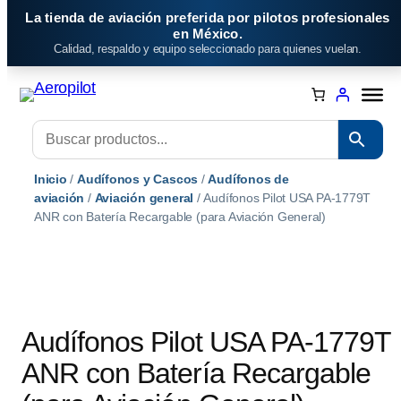
Saltar
La tienda de aviación preferida por pilotos profesionales
al
en México.
Calidad, respaldo y equipo seleccionado para quienes vuelan.
contenido
Inicio
/
Audífonos y Cascos
/
Audífonos de
aviación
/
Aviación general
/ Audífonos Pilot USA PA-1779T
ANR con Batería Recargable (para Aviación General)
Audífonos Pilot USA PA-1779T
ANR con Batería Recargable