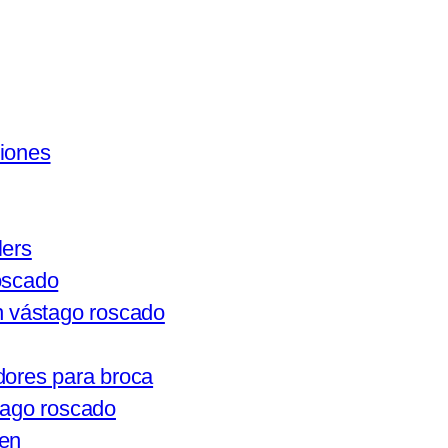
ciones
ers
oscado
n vástago roscado
dores para broca
tago roscado
gen