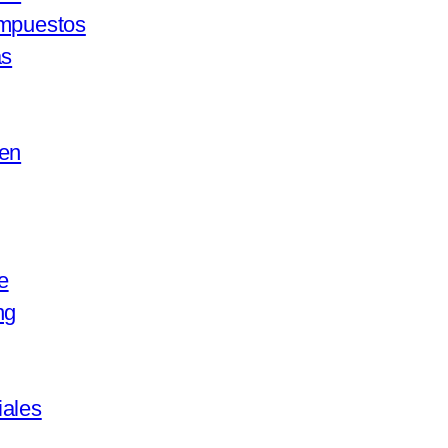
ompuestos
as
gen
e
ng
ales