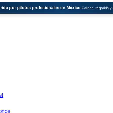
erida por pilotos profesionales en México.
Calidad, respaldo y
et
onos