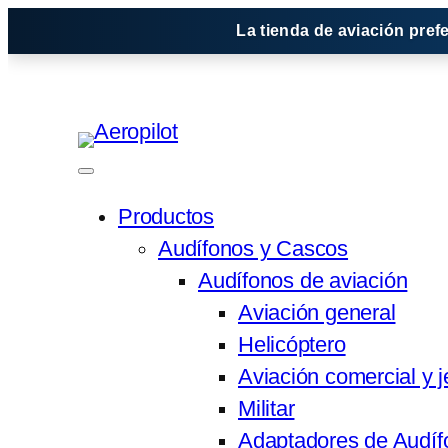
Saltar
La tienda de aviación pref
al
contenido
Productos
Audífonos y Cascos
Audífonos de aviación
Aviación general
Helicóptero
Aviación comercial y j
Militar
Adaptadores de Audíf