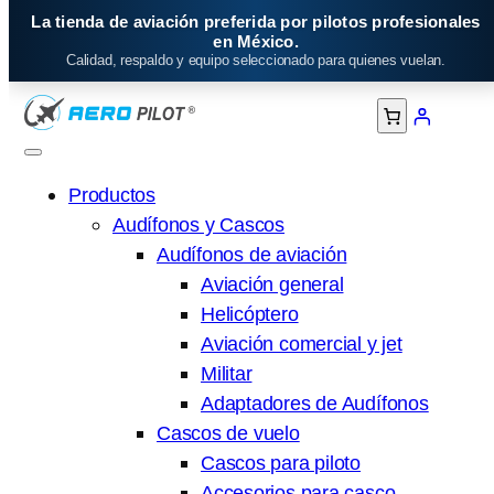
Saltar
La tienda de aviación preferida por pilotos profesionales
al
en México.
Calidad, respaldo y equipo seleccionado para quienes vuelan.
contenido
Productos
Audífonos y Cascos
Audífonos de aviación
Aviación general
Helicóptero
Aviación comercial y jet
Militar
Adaptadores de Audífonos
Cascos de vuelo
Cascos para piloto
Accesorios para casco