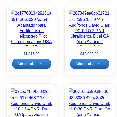
Adaptador para
Audífonos David Clark
Audífonos de
DC PRO-2 PNR
Helicóptero Pilot
Ultraligeros, Dual GA
Communications USA
(para Aviación
PA-87
Comercial)
$
1,315.00
$
16,000.00
Añadir al carrito
Añadir al carrito
Audífonos David Clark
Audífonos David Clark
H10-13.4 PNR, Dual
H10-30 PNR, Dual GA
GA (para Aviación
(para Aviación