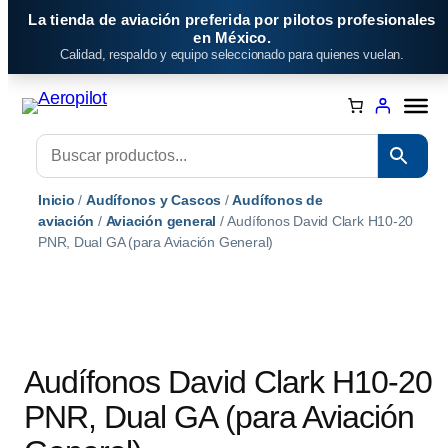
Saltar
La tienda de aviación preferida por pilotos profesionales
al
en México.
Calidad, respaldo y equipo seleccionado para quienes vuelan.
contenido
Inicio
/
Audífonos y Cascos
/
Audífonos de
aviación
/
Aviación general
/ Audífonos David Clark H10-20
PNR, Dual GA (para Aviación General)
Audífonos David Clark H10-20
PNR, Dual GA (para Aviación