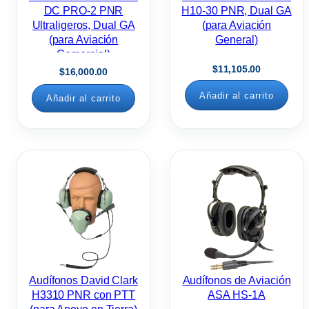
DC PRO-2 PNR
H10-30 PNR, Dual GA
Ultraligeros, Dual GA
(para Aviación
(para Aviación
General)
Comercial)
$
11,105.00
$
16,000.00
Añadir al carrito
Añadir al carrito
Audífonos David Clark
Audífonos de Aviación
H3310 PNR con PTT
ASA HS-1A