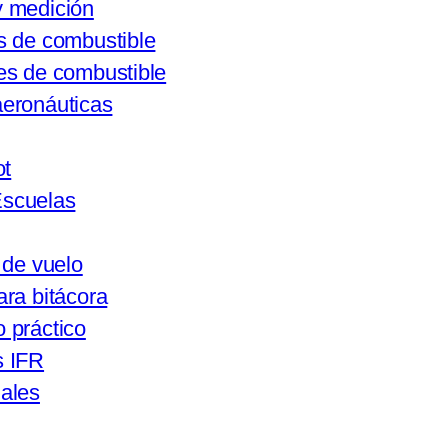
y medición
s de combustible
es de combustible
aeronáuticas
ot
Escuelas
 de vuelo
ra bitácora
 práctico
 IFR
ales