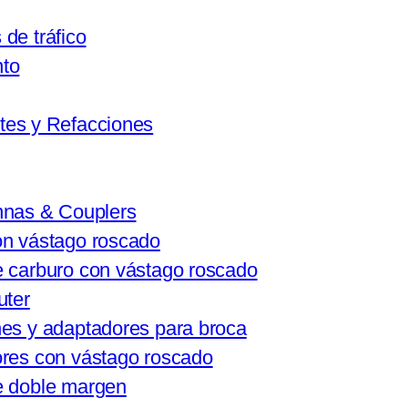
de tráfico
nto
tes y Refacciones
nnas & Couplers
on vástago roscado
 carburo con vástago roscado
uter
es y adaptadores para broca
res con vástago roscado
e doble margen