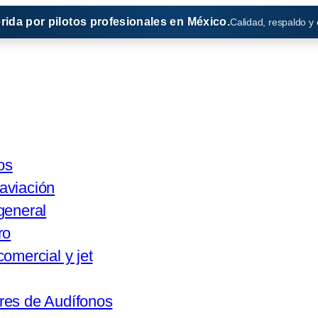
erida por pilotos profesionales en México.
Calidad, respaldo y
os
aviación
general
ro
comercial y jet
res de Audífonos