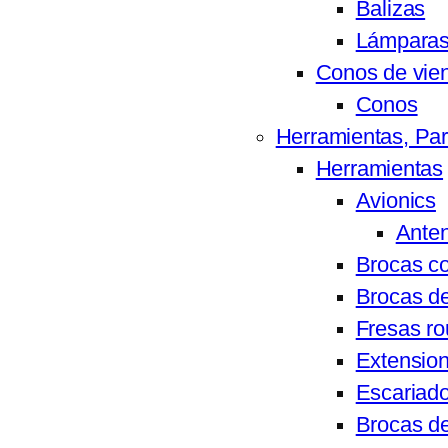
Balizas
Lámparas 
Conos de vie
Conos
Herramientas, Par
Herramientas
Avionics
Ante
Brocas c
Brocas de
Fresas ro
Extension
Escariado
Brocas d