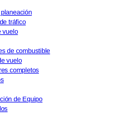
 planeación
de tráfico
 vuelo
es de combustible
de vuelo
res completos
os
ción de Equipo
dos