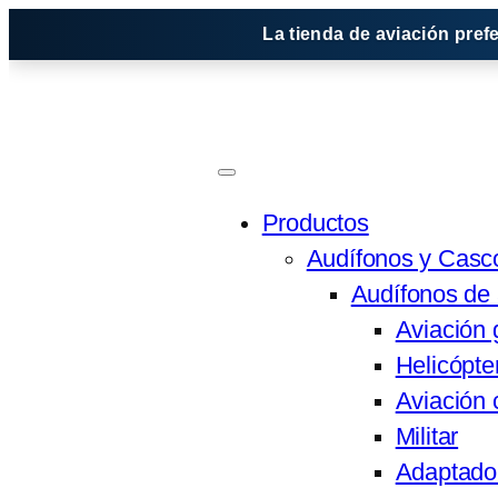
Saltar
La tienda de aviación pref
al
contenido
Productos
Audífonos y Casc
Audífonos de 
Aviación 
Helicópte
Aviación 
Militar
Adaptado