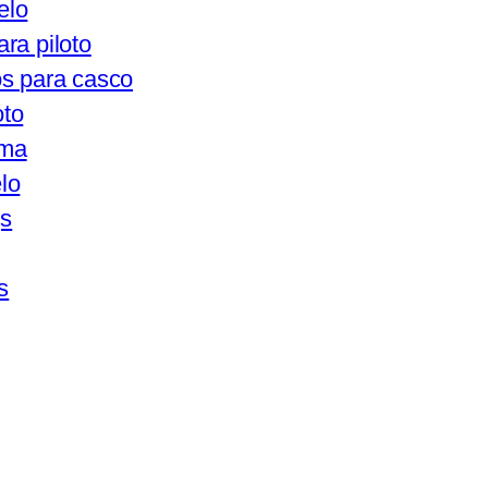
elo
ra piloto
s para casco
oto
ama
lo
gs
s