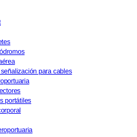
t
etes
ródromos
aérea
señalización para cables
oportuaria
ectores
s portátiles
orporal
eroportuaria