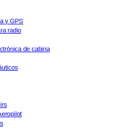
ca y GPS
ra radio
ectrónica de cabina
áuticos
irs
eropilot
s