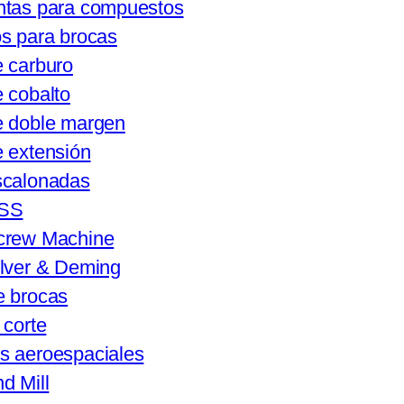
ntas para compuestos
s para brocas
 carburo
 cobalto
e doble margen
 extensión
scalonadas
HSS
crew Machine
ilver & Deming
e brocas
 corte
s aeroespaciales
d Mill