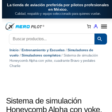
Saltar
La tienda de aviación preferida por pilotos profesionales
al
en México.
Calidad, respaldo y equipo seleccionado para quienes vuelan.
contenido
Inicio
/
Entrenamiento y Escuelas
/
Simuladores de
vuelo
/
Simuladores completos
/ Sistema de simulación
Honeycomb Alpha con yoke, cuadrante Bravo y pedales
Charlie
Sistema de simulación
Honeycomb Alpha con yoke,