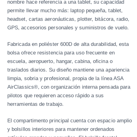
nombre hace referencia a una tablet, su capacidad
A
permite llevar mucho más: laptop pequeña, tablet,
-
headset, cartas aeronáuticas, plotter, bitácora, radio,
B
GPS, accesorios personales y suministros de vuelo.
A
G
Fabricada en poliéster 600D de alta durabilidad, esta
-
bolsa ofrece resistencia para uso frecuente en
T
escuela, aeropuerto, hangar, cabina, oficina o
A
traslados diarios. Su diseño mantiene una apariencia
B
limpia, sobria y profesional, propia de la línea ASA
L
AirClassics®, con organización interna pensada para
E
pilotos que requieren acceso rápido a sus
T
herramientas de trabajo.
N
e
El compartimento principal cuenta con espacio amplio
g
r
y bolsillos interiores para mantener ordenados