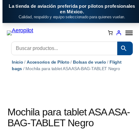
Saltar
La tienda de aviación preferida por pilotos profesionales
al
en México.
Calidad, respaldo y equipo seleccionado para quienes vuelan.
contenido
Inicio
/
Accesorios de Piloto
/
Bolsas de vuelo
/
Flight
bags
/ Mochila para tablet ASA ASA-BAG-TABLET Negro
Mochila para tablet ASA ASA-
BAG-TABLET Negro