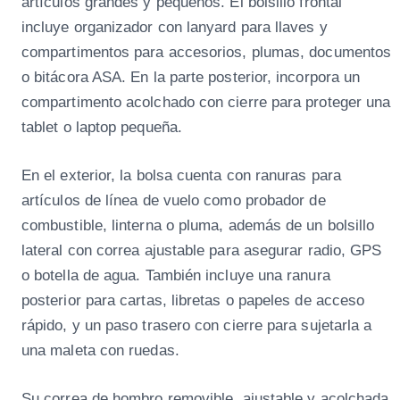
o
artículos grandes y pequeños. El bolsillo frontal
c
incluye organizador con lanyard para llaves y
a
compartimentos para accesorios, plumas, documentos
n
o bitácora ASA. En la parte posterior, incorpora un
t
compartimento acolchado con cierre para proteger una
i
tablet o laptop pequeña.
d
a
En el exterior, la bolsa cuenta con ranuras para
d
artículos de línea de vuelo como probador de
combustible, linterna o pluma, además de un bolsillo
lateral con correa ajustable para asegurar radio, GPS
o botella de agua. También incluye una ranura
posterior para cartas, libretas o papeles de acceso
rápido, y un paso trasero con cierre para sujetarla a
una maleta con ruedas.
Su correa de hombro removible, ajustable y acolchada