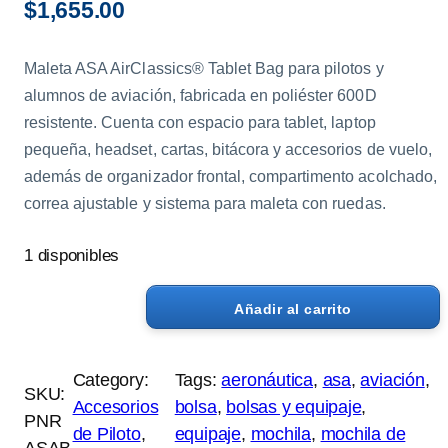
$
1,655.00
Maleta ASA AirClassics® Tablet Bag para pilotos y
alumnos de aviación, fabricada en poliéster 600D
resistente. Cuenta con espacio para tablet, laptop
pequeña, headset, cartas, bitácora y accesorios de vuelo,
además de organizador frontal, compartimento acolchado,
correa ajustable y sistema para maleta con ruedas.
1 disponibles
Añadir al carrito
M
o
c
Category:
Tags:
aeronáutica
, 
asa
, 
aviación
, 
SKU:
h
Accesorios
bolsa
, 
bolsas y equipaje
, 
PNR
i
de Piloto
, 
equipaje
, 
mochila
, 
mochila de
ASAB