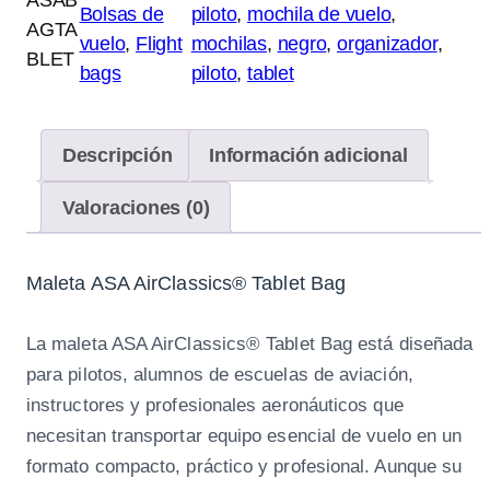
l
Bolsas de
piloto
, 
mochila de vuelo
, 
AGTA
a
vuelo
, 
Flight
mochilas
, 
negro
, 
organizador
, 
BLET
p
bags
piloto
, 
tablet
a
r
a
Descripción
Información adicional
t
Valoraciones (0)
a
b
l
Maleta ASA AirClassics® Tablet Bag
e
t
La maleta ASA AirClassics® Tablet Bag está diseñada
A
para pilotos, alumnos de escuelas de aviación,
S
instructores y profesionales aeronáuticos que
A
necesitan transportar equipo esencial de vuelo en un
A
formato compacto, práctico y profesional. Aunque su
S