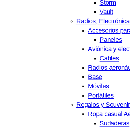
Storm
Vault
Radios, Electrónic
Accesorios par
Paneles
Aviónica y elec
Cables
Radios aeronáu
Base
Móviles
Portátiles
Regalos y Souveni
Ropa casual Ae
Sudaderas