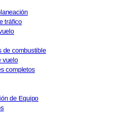
laneación
 tráfico
vuelo
 de combustible
 vuelo
es completos
ión de Equipo
os