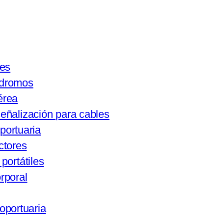
tes
ódromos
érea
eñalización para cables
portuaria
ctores
portátiles
rporal
oportuaria