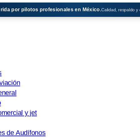
erida por pilotos profesionales en México.
Calidad, respaldo y
s
viación
eneral
o
mercial y jet
s de Audífonos