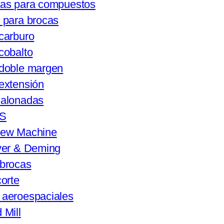
tas para compuestos
 para brocas
carburo
cobalto
 doble margen
extensión
calonadas
SS
rew Machine
ver & Deming
brocas
corte
aeroespaciales
 Mill