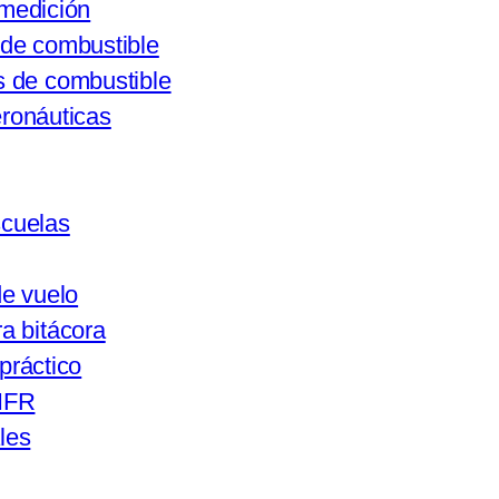
medición
de combustible
 de combustible
ronáuticas
scuelas
de vuelo
a bitácora
práctico
IFR
les