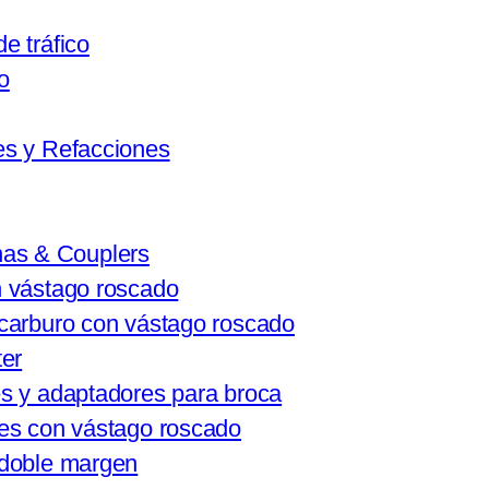
e tráfico
o
es y Refacciones
as & Couplers
 vástago roscado
carburo con vástago roscado
ter
s y adaptadores para broca
es con vástago roscado
 doble margen