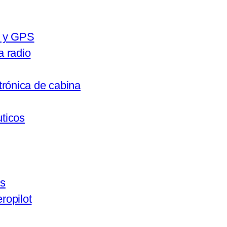
a y GPS
a radio
trónica de cabina
ticos
rs
ropilot