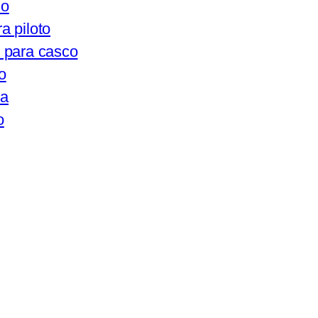
lo
a piloto
 para casco
o
ma
o