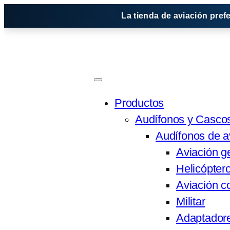
Saltar
La tienda de aviación pref
al
contenido
Productos
Audífonos y Casco
Audífonos de a
Aviación g
Helicópter
Aviación co
Militar
Adaptadore