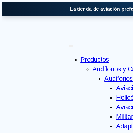
Saltar
La tienda de aviación pref
al
contenido
Productos
Audífonos y 
Audífonos
Aviac
Helic
Aviaci
Militar
Adapt