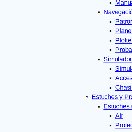
Manu
Navegació
Patron
Plane
Plotte
Proba
Simulador
Simul
Acces
Chasi
Estuches y Pr
Estuches 
Air
Prote