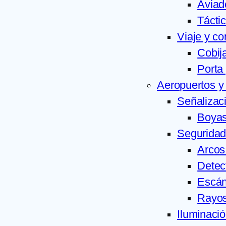
Aviad
Tácti
Viaje y co
Cobij
Porta
Aeropuertos 
Señalizac
Boyas
Seguridad
Arcos
Detect
Escán
Rayo
Iluminació