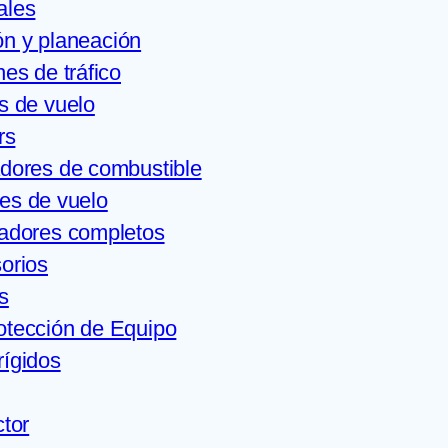
ales
n y planeación
es de tráfico
s de vuelo
rs
dores de combustible
es de vuelo
adores completos
orios
s
otección de Equipo
rígidos
ctor