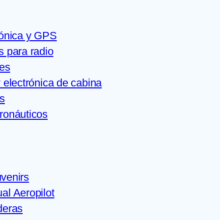
m
rónica y GPS
s para radio
es
 electrónica de cabina
s
ronáuticos
venirs
al Aeropilot
deras