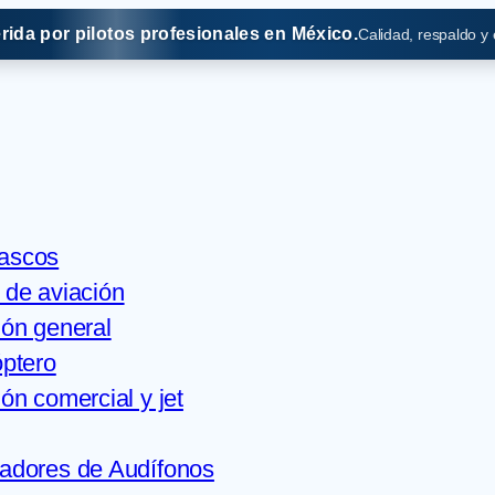
erida por pilotos profesionales en México.
Calidad, respaldo y
Cascos
 de aviación
ión general
óptero
ón comercial y jet
adores de Audífonos