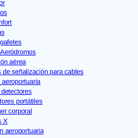
or
cos
nfort
as
 gafetes
y Aeródromos
ión aérea
 de señalización para cables
 aeroportuaria
 detectores
ores portátiles
er corporal
s X
n aeroportuaria