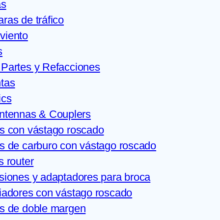
as
ras de tráfico
viento
s
 Partes y Refacciones
tas
ics
ntennas & Couplers
s con vástago roscado
s de carburo con vástago roscado
s router
siones y adaptadores para broca
iadores con vástago roscado
s de doble margen