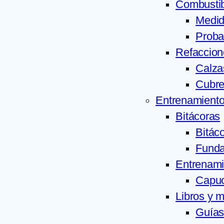
Combustib
Medid
Proba
Refaccion
Calza
Cubre 
Entrenamiento
Bitácoras
Bitác
Funda
Entrenami
Capuc
Libros y 
Guía