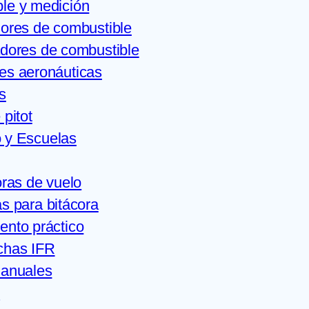
le y medición
ores de combustible
dores de combustible
es aeronáuticas
s
pitot
 y Escuelas
oras de vuelo
s para bitácora
ento práctico
has IFR
manuales
s