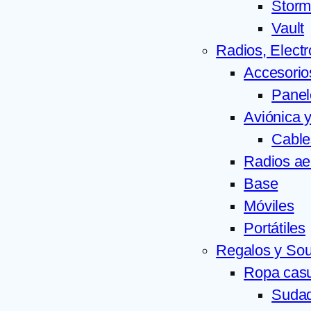
Stor
Vault
Radios, Elect
Accesorio
Panel
Aviónica y
Cable
Radios ae
Base
Móviles
Portátiles
Regalos y Sou
Ropa casu
Suda