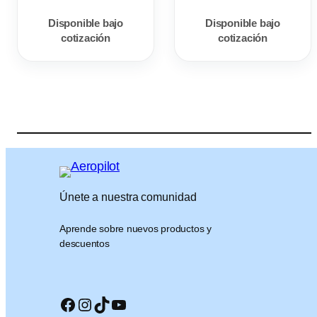
t
t
Disponible bajo
Disponible bajo
a
a
cotización
cotización
$
$
4
4
,
,
4
4
5
5
0
0
.
.
0
0
0
0
Únete a nuestra comunidad
Aprende sobre nuevos productos y
descuentos
Facebook
Instagram
TikTok
YouTube