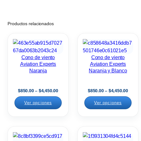
Productos relacionados
Cono de viento
Cono de viento
Aviation Experts
Aviation Experts
Naranja
Naranja y Blanco
R
R
$
850.00
–
$
4,450.00
$
850.00
–
$
4,450.00
a
a
Ver opciones
Ver opciones
n
n
g
g
o
o
d
d
e
e
p
p