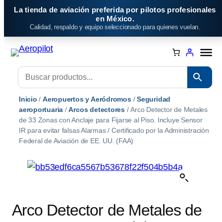
Saltar
La tienda de aviación preferida por pilotos profesionales
al
en México.
Calidad, respaldo y equipo seleccionado para quienes vuelan.
contenido
Inicio
/
Aeropuertos y Aeródromos
/
Seguridad
aeroportuaria
/
Arcos detectores
/ Arco Detector de Metales
de 33 Zonas con Anclaje para Fijarse al Piso. Incluye Sensor
IR para evitar falsas Alarmas / Certificado por la Administración
Federal de Aviación de EE. UU. (FAA)
Arco Detector de Metales de