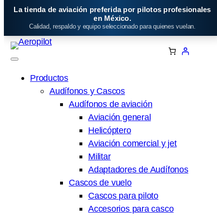
Saltar
La tienda de aviación preferida por pilotos profesionales
al
en México.
Calidad, respaldo y equipo seleccionado para quienes vuelan.
contenido
Productos
Audífonos y Cascos
Audífonos de aviación
Aviación general
Helicóptero
Aviación comercial y jet
Militar
Adaptadores de Audífonos
Cascos de vuelo
Cascos para piloto
Accesorios para casco