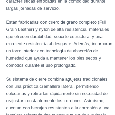
características enfocadas en la comodidad durante
o
largas jornadas de servicio.
9
.
Están fabricadas con cuero de grano completo (Full
5
Grain Leather) y nylon de alta resistencia, materiales
c
que ofrecen durabilidad, soporte estructural y una
a
excelente resistencia al desgaste. Además, incorporan
n
un forro interior con tecnología de absorción de
t
humedad que ayuda a mantener los pies secos y
i
cómodos durante el uso prolongado.
d
a
Su sistema de cierre combina agujetas tradicionales
d
con una práctica cremallera lateral, permitiendo
colocarlas y retirarlas rápidamente sin necesidad de
reajustar constantemente los cordones. Asimismo,
cuentan con herrajes resistentes a la corrosión y una