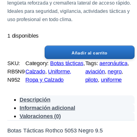
lengüeta reforzada y cremallera lateral de acceso rápido.
Ideales para seguridad, vigilancia, actividades tácticas y
uso profesional en todo clima.
1 disponibles
Añadir al carrito
B
SKU:
Category:
Botas tácticas
, 
Tags:
aeronáutica
, 
o
RB5N9
Calzado
, 
Uniforme,
aviación
, 
negro
, 
t
N952
Ropa y Calzado
piloto
, 
uniforme
a
s
T
Descripción
á
Información adicional
c
Valoraciones (0)
t
i
Botas Tácticas Rothco 5053 Negro 9.5