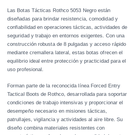
c
a
Las Botas Tácticas Rothco 5053 Negro están
s
diseñadas para brindar resistencia, comodidad y
R
confiabilidad en operaciones tácticas, actividades de
o
seguridad y trabajo en entornos exigentes. Con una
t
construcción robusta de 8 pulgadas y acceso rápido
h
mediante cremallera lateral, estas botas ofrecen el
c
equilibrio ideal entre protección y practicidad para el
o
uso profesional.
5
0
Forman parte de la reconocida línea Forced Entry
5
Tactical Boots de Rothco, desarrollada para soportar
3
condiciones de trabajo intensivas y proporcionar el
N
desempeño necesario en misiones tácticas,
e
patrullajes, vigilancia y actividades al aire libre. Su
g
diseño combina materiales resistentes con
r