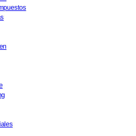
ompuestos
as
gen
e
ng
ales