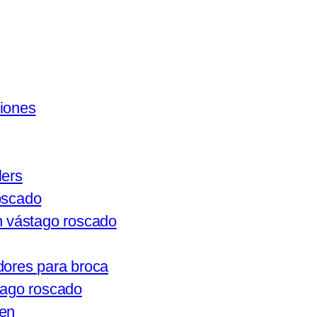
ciones
ers
oscado
n vástago roscado
dores para broca
tago roscado
gen