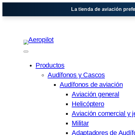
Saltar
La tienda de aviación pref
al
contenido
Productos
Audífonos y Cascos
Audífonos de aviación
Aviación general
Helicóptero
Aviación comercial y j
Militar
Adaptadores de Audíf