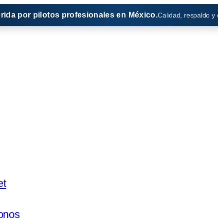
erida por pilotos profesionales en México.
Calidad, respaldo y
et
onos