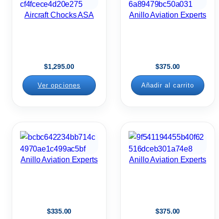
n
Aircraft Chocks ASA
Anillo Aviation Experts
o
c
a
n
$
1,295.00
$
375.00
t
Ver opciones
Añadir al carrito
i
d
a
d
Anillo Aviation Experts
Anillo Aviation Experts
$
335.00
$
375.00