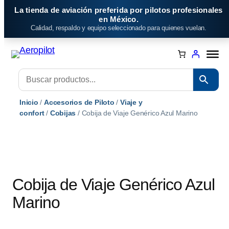
Saltar
La tienda de aviación preferida por pilotos profesionales
al
en México.
Calidad, respaldo y equipo seleccionado para quienes vuelan.
contenido
Inicio
/
Accesorios de Piloto
/
Viaje y
confort
/
Cobijas
/ Cobija de Viaje Genérico Azul Marino
Cobija de Viaje Genérico Azul
Marino