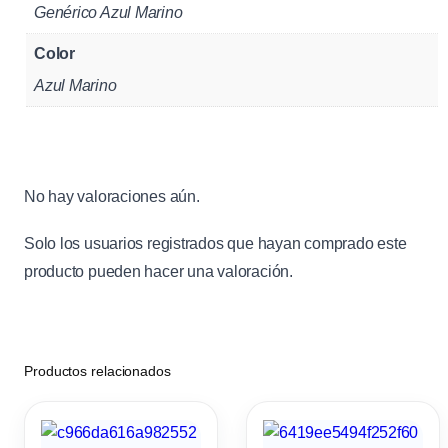
e
Genérico Azul Marino
G
Color
e
Azul Marino
n
é
r
i
No hay valoraciones aún.
c
o
Solo los usuarios registrados que hayan comprado este
A
producto pueden hacer una valoración.
z
u
l
M
Productos relacionados
a
r
i