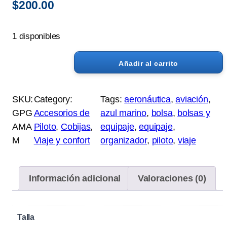
$
200.00
1 disponibles
Añadir al carrito
C
o
b
SKU:
Category:
Tags:
aeronáutica
, 
aviación
, 
i
GPG
Accesorios de
azul marino
, 
bolsa
, 
bolsas y
j
AMA
Piloto
, 
Cobijas
, 
equipaje
, 
equipaje
, 
a
M
Viaje y confort
organizador
, 
piloto
, 
viaje
d
e
V
Información adicional
Valoraciones (0)
i
a
Talla
j