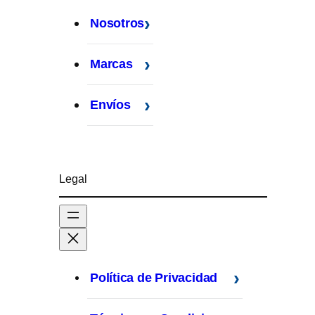
k
a
Nosotros
m
Marcas
Envíos
Legal
Política de Privacidad