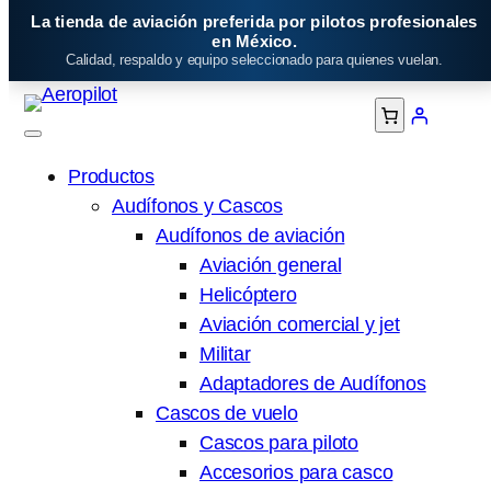
Saltar
La tienda de aviación preferida por pilotos profesionales
al
en México.
Calidad, respaldo y equipo seleccionado para quienes vuelan.
contenido
Productos
Audífonos y Cascos
Audífonos de aviación
Aviación general
Helicóptero
Aviación comercial y jet
Militar
Adaptadores de Audífonos
Cascos de vuelo
Cascos para piloto
Accesorios para casco