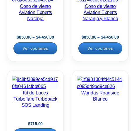
Cono de viento
Cono de viento
Aviation Experts
Aviation Experts
Naranja
Naranja y Blanco
R
R
$
850.00
–
$
4,450.00
$
850.00
–
$
4,450.00
a
a
Ver opciones
Ver opciones
n
n
g
g
o
o
d
d
e
e
p
p
r
r
e
e
Kit de Luces
Wandas Roadside
c
c
Turboflare Turbopack
Blanco
i
i
SOS Landing
o
o
s
s
:
:
$
715.00
d
d