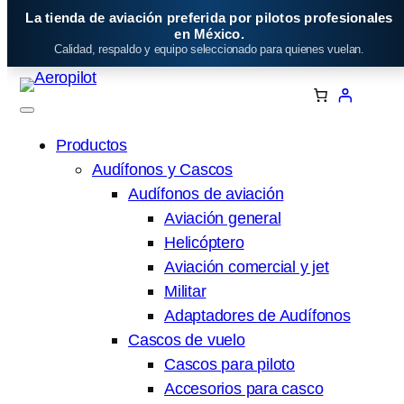
Saltar
La tienda de aviación preferida por pilotos profesionales
al
en México.
Calidad, respaldo y equipo seleccionado para quienes vuelan.
contenido
Productos
Audífonos y Cascos
Audífonos de aviación
Aviación general
Helicóptero
Aviación comercial y jet
Militar
Adaptadores de Audífonos
Cascos de vuelo
Cascos para piloto
Accesorios para casco