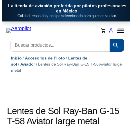
Saltar
La tienda de aviación preferida por pilotos profesionales
al
en México.
Calidad, respaldo y equipo seleccionado para quienes vuelan.
contenido
Inicio
/
Accesorios de Piloto
/
Lentes de
sol
/
Aviador
/ Lentes de Sol Ray-Ban G-15 T-58 Aviator large
metal
Lentes de Sol Ray-Ban G-15
T-58 Aviator large metal