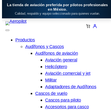
Saltar
La tienda de aviación preferida por pilotos profesionales
al
en México.
Calidad, respaldo y equipo seleccionado para quienes vuelan.
contenido
Productos
Audífonos y Cascos
Audífonos de aviación
Aviación general
Helicóptero
Aviación comercial y jet
Militar
Adaptadores de Audífonos
Cascos de vuelo
Cascos para piloto
Accesorios para casco