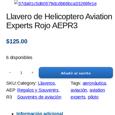
Llavero de Helicoptero Aviation
Experts Rojo AEPR3
$
125.00
6 disponibles
L
−
+
Añadir al carrito
l
a
SKU:
Category:
Llaveros
, 
Tags:
aeronáutica
, 
v
AEP
Regalos y Souvenirs
, 
aviación
, 
aviation
e
R3
Souvenirs de aviación
experts
, 
piloto
r
o
Información adicional