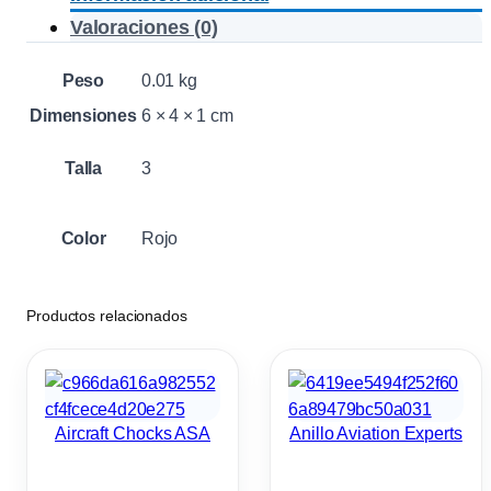
d
Valoraciones (0)
e
H
Peso
0.01 kg
e
Dimensiones
6 × 4 × 1 cm
l
i
Talla
3
c
o
Color
Rojo
p
t
e
Productos relacionados
r
o
A
v
Aircraft Chocks ASA
Anillo Aviation Experts
i
a