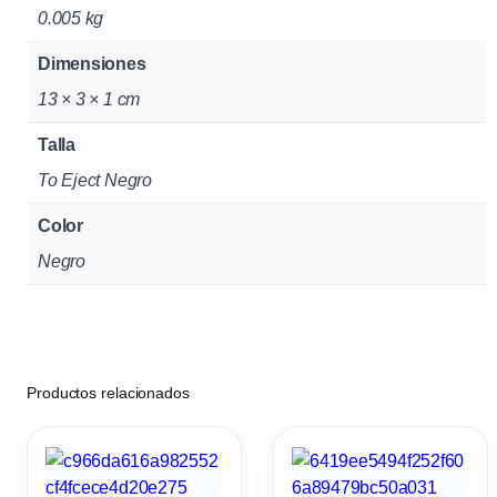
n
0.005 kg
g
Dimensiones
u
l
13 × 3 × 1 cm
a
Talla
r
To Eject Negro
A
v
Color
i
Negro
a
t
i
o
Productos relacionados
n
E
x
p