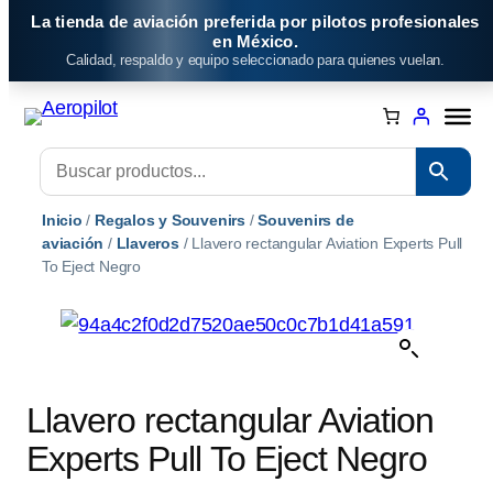
Saltar
La tienda de aviación preferida por pilotos profesionales
al
en México.
Calidad, respaldo y equipo seleccionado para quienes vuelan.
contenido
Inicio
/
Regalos y Souvenirs
/
Souvenirs de
aviación
/
Llaveros
/ Llavero rectangular Aviation Experts Pull
To Eject Negro
Llavero rectangular Aviation
Experts Pull To Eject Negro