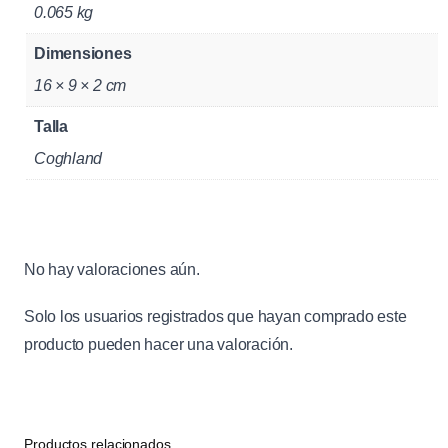
e
0.065 kg
n
Dimensiones
c
16 × 9 × 2 cm
i
a
Talla
C
Coghland
o
g
h
l
No hay valoraciones aún.
a
n
Solo los usuarios registrados que hayan comprado este
c
producto pueden hacer una valoración.
a
n
t
i
Productos relacionados