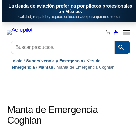
Saltar
La tienda de aviación preferida por pilotos profesionales
al
en México.
Calidad, respaldo y equipo seleccionado para quienes vuelan.
contenido
Inicio
/
Supervivencia y Emergencia
/
Kits de
emergencia
/
Mantas
/ Manta de Emergencia Coghlan
Manta de Emergencia
Coghlan