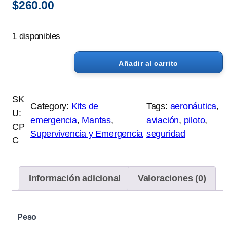
$
260.00
1 disponibles
Añadir al carrito
M
a
n
SK
Category:
Kits de
Tags:
aeronáutica
, 
t
U:
emergencia
, 
Mantas
, 
aviación
, 
piloto
, 
a
CP
Supervivencia y Emergencia
seguridad
d
C
e
E
m
Información adicional
Valoraciones (0)
e
r
Peso
g