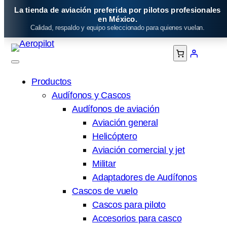
Saltar
La tienda de aviación preferida por pilotos profesionales
al
en México.
Calidad, respaldo y equipo seleccionado para quienes vuelan.
contenido
Productos
Audífonos y Cascos
Audífonos de aviación
Aviación general
Helicóptero
Aviación comercial y jet
Militar
Adaptadores de Audífonos
Cascos de vuelo
Cascos para piloto
Accesorios para casco