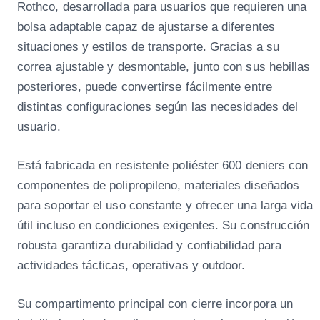
Rothco, desarrollada para usuarios que requieren una
g
bolsa adaptable capaz de ajustarse a diferentes
r
situaciones y estilos de transporte. Gracias a su
o
correa ajustable y desmontable, junto con sus hebillas
c
posteriores, puede convertirse fácilmente entre
a
distintas configuraciones según las necesidades del
n
usuario.
t
i
Está fabricada en resistente poliéster 600 deniers con
d
componentes de polipropileno, materiales diseñados
a
para soportar el uso constante y ofrecer una larga vida
d
útil incluso en condiciones exigentes. Su construcción
robusta garantiza durabilidad y confiabilidad para
actividades tácticas, operativas y outdoor.
Su compartimento principal con cierre incorpora un