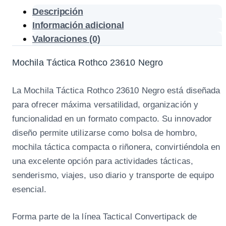
t
Descripción
i
Información adicional
c
Valoraciones (0)
a
R
Mochila Táctica Rothco 23610 Negro
o
t
La Mochila Táctica Rothco 23610 Negro está diseñada
h
para ofrecer máxima versatilidad, organización y
c
funcionalidad en un formato compacto. Su innovador
o
diseño permite utilizarse como bolsa de hombro,
2
mochila táctica compacta o riñonera, convirtiéndola en
3
una excelente opción para actividades tácticas,
6
senderismo, viajes, uso diario y transporte de equipo
1
esencial.
0
N
Forma parte de la línea Tactical Convertipack de
e