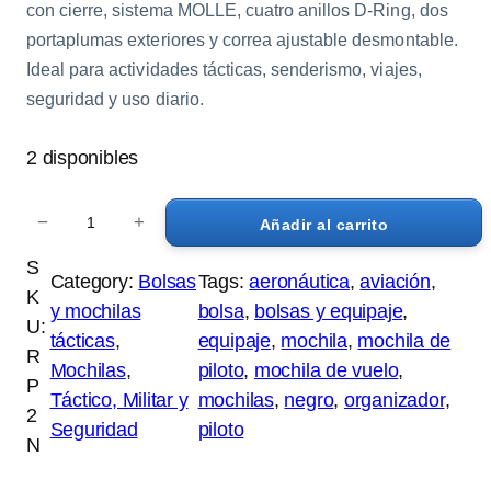
con cierre, sistema MOLLE, cuatro anillos D-Ring, dos
portaplumas exteriores y correa ajustable desmontable.
Ideal para actividades tácticas, senderismo, viajes,
seguridad y uso diario.
2 disponibles
M
−
+
Añadir al carrito
o
c
S
Category:
Bolsas
Tags:
aeronáutica
, 
aviación
, 
h
K
y mochilas
bolsa
, 
bolsas y equipaje
, 
i
U:
tácticas
, 
equipaje
, 
mochila
, 
mochila de
l
R
Mochilas
, 
piloto
, 
mochila de vuelo
, 
a
P
Táctico, Militar y
mochilas
, 
negro
, 
organizador
, 
T
2
Seguridad
piloto
á
N
c