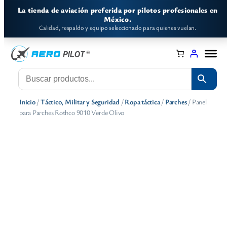
Saltar
La tienda de aviación preferida por pilotos profesionales en
al
México.
Calidad, respaldo y equipo seleccionado para quienes vuelan.
contenido
Inicio
/
Táctico, Militar y Seguridad
/
Ropa táctica
/
Parches
/ Panel
para Parches Rothco 9010 Verde Olivo