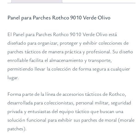
a
r
Panel para Parches Rothco 9010 Verde Olivo
c
h
El Panel para Parches Rothco 9010 Verde Olivo está
e
diseñado para organizar, proteger y exhibir colecciones de
s
parches tácticos de manera práctica y profesional. Su diseño
R
enrollable facilita el almacenamiento y transporte,
o
permitiendo llevar la colección de forma segura a cualquier
t
lugar.
h
c
Forma parte de la línea de accesorios tácticos de Rothco,
o
desarrollada para coleccionistas, personal militar, seguridad
9
privada y entusiastas del equipo táctico que buscan una
0
solución funcional para exhibir sus parches de moral (morale
1
patches).
0