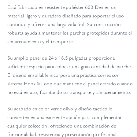
V
Está fabricado en resistente poliéster 600 Denier, un
e
material ligero y duradero diseñado para soportar el uso
r
continuo y ofrecer una larga vida útil. Su construcción
d
robusta ayuda a mantener los parches protegidos durante el
e
almacenamiento y el transporte.
O
l
Su amplio panel de 24 x 18.5 pulgadas proporciona
i
suficiente espacio para colocar una gran cantidad de parches.
v
El diseño enrollable incorpora una práctica correa con
o
c
sistema Hook & Loop que mantiene el panel cerrado cuando
a
no está en uso, facilitando su transporte y almacenamiento.
n
t
Su acabado en color verde olivo y diseño táctico lo
i
convierten en una excelente opción para complementar
d
cualquier colección, ofreciendo una combinación de
a
funcionalidad, resistencia y presentación profesional.