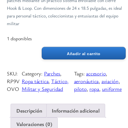
patches mediante un práctico sistema enrollable con cierre
Hook & Loop. Con dimensiones de 24 x 18.5 pulgadas, es ideal
para personal táctico, coleccionistas y entusiastas del equipo
militar
1 disponibles
Añadir al carrito
P
a
n
SKU:
Category:
Parches
, 
Tags:
accesorio
, 
e
RP9V
Ropa táctica
, 
Táctico,
aeronáutica
, 
aviación
, 
l
OVO
Militar y Seguridad
piloto
, 
ropa
, 
uniforme
p
a
r
Descripción
Información adicional
a
Valoraciones (0)
P