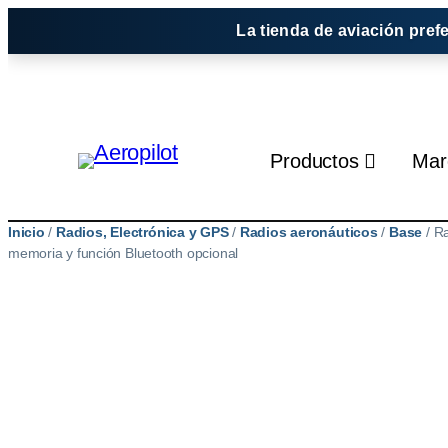
Saltar
La tienda de aviación pref
al
contenido
Productos
Mar
Inicio
/
Radios, Electrónica y GPS
/
Radios aeronáuticos
/
Base
/ Ra
memoria y función Bluetooth opcional