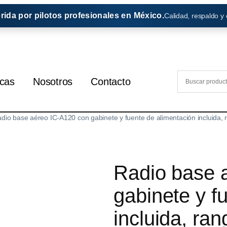
erida por pilotos profesionales en México.
Calidad, respaldo y
cas
Nosotros
Contacto
dio base aéreo IC-A120 con gabinete y fuente de alimentación incluida
Radio base 
gabinete y f
incluida, ran