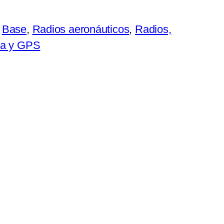
:
Base
, 
Radios aeronáuticos
, 
Radios,
ca y GPS