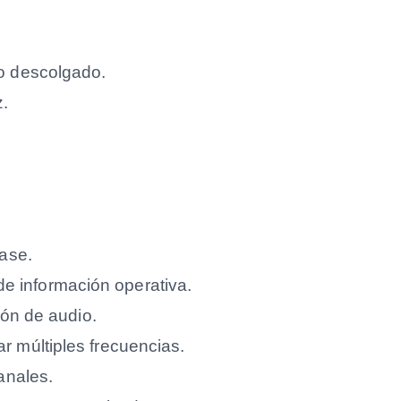
o descolgado.
z.
ase.
 de información operativa.
ión de audio.
 múltiples frecuencias.
anales.