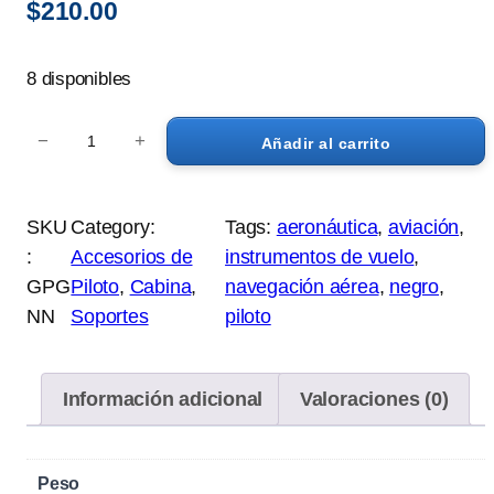
$
210.00
8 disponibles
S
−
+
Añadir al carrito
o
p
o
SKU
Category:
Tags:
aeronáutica
, 
aviación
, 
r
:
Accesorios de
instrumentos de vuelo
, 
t
GPG
Piloto
, 
Cabina
, 
navegación aérea
, 
negro
, 
e
NN
Soportes
piloto
p
a
r
Información adicional
Valoraciones (0)
a
C
e
Peso