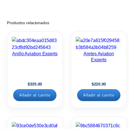
i
c
o
Productos relacionados
N
e
g
r
Anillo Aviation Experts
Aretes Aviation
o
Experts
c
a
n
$
335.00
$
220.00
t
i
Añadir al carrito
Añadir al carrito
d
a
d