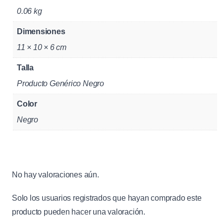
l
0.06 kg
u
Dimensiones
l
a
11 × 10 × 6 cm
r
Talla
y
Producto Genérico Negro
G
o
Color
P
Negro
r
o
G
e
No hay valoraciones aún.
n
é
Solo los usuarios registrados que hayan comprado este
r
producto pueden hacer una valoración.