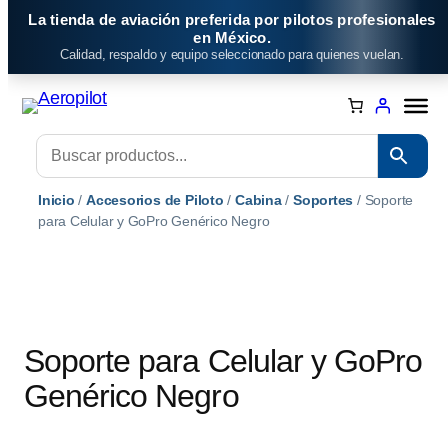
Saltar
La tienda de aviación preferida por pilotos profesionales
al
en México.
Calidad, respaldo y equipo seleccionado para quienes vuelan.
contenido
Inicio
/
Accesorios de Piloto
/
Cabina
/
Soportes
/ Soporte
para Celular y GoPro Genérico Negro
Soporte para Celular y GoPro
Genérico Negro