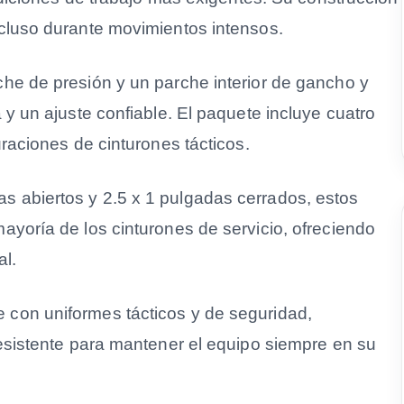
ó
cluso durante movimientos intensos.
n
R
he de presión y un parche interior de gancho y
o
 y un ajuste confiable. El paquete incluye cuatro
t
uraciones de cinturones tácticos.
h
c
 abiertos y 2.5 x 1 pulgadas cerrados, estos
o
ayoría de los cinturones de servicio, ofreciendo
2
al.
0
5
con uniformes tácticos y de seguridad,
8
resistente para mantener el equipo siempre en su
4
N