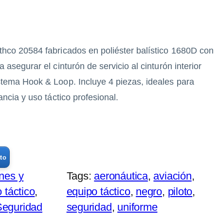
hco 20584 fabricados en poliéster balístico 1680D con
 asegurar el cinturón de servicio al cinturón interior
stema Hook & Loop. Incluye 4 piezas, ideales para
ancia y uso táctico profesional.
ito
nes y
Tags:
aeronáutica
, 
aviación
, 
 táctico
, 
equipo táctico
, 
negro
, 
piloto
, 
 Seguridad
seguridad
, 
uniforme