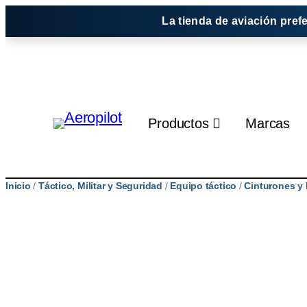
Saltar
La tienda de aviación pref
al
contenido
Productos
Marcas
Inicio
/
Táctico, Militar y Seguridad
/
Equipo táctico
/
Cinturones y 