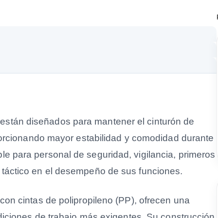
a
d
o
r
e
s
d
están diseñados para mantener el cinturón de
e
C
roporcionando mayor estabilidad y comodidad durante
i
le para personal de seguridad, vigilancia, primeros
n
 táctico en el desempeño de sus funciones.
t
u
 con cintas de polipropileno (PP), ofrecen una
r
ondiciones de trabajo más exigentes. Su construcción