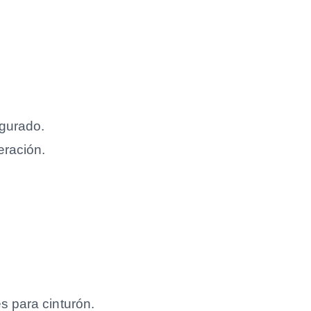
egurado.
eración.
s para cinturón.