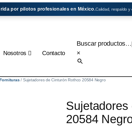
erida por pilotos profesionales en México.
Calidad, respaldo y
Buscar productos…
×
Nosotros
Contacto
Fornituras
/ Sujetadores de Cinturón Rothco 20584 Negro
Sujetadores
20584 Negr