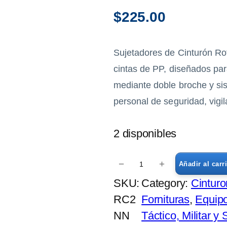
$
225.00
Sujetadores de Cinturón Rot
cintas de PP, diseñados para
mediante doble broche y si
personal de seguridad, vigil
2 disponibles
S
−
+
Añadir al carr
u
SKU:
Category:
Cinturo
j
RC2
Fornituras
, 
Equipo
e
NN
Táctico, Militar y
t