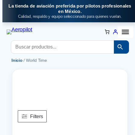
Saltar
La tienda de aviación preferida por pilotos profesionales
al
en México.
Calidad, respaldo y equipo seleccionado para quienes vuelan.
contenido
Inicio
/ World Time
Filters