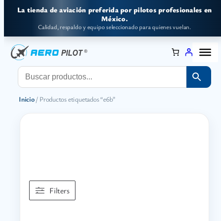
Saltar
La tienda de aviación preferida por pilotos profesionales en
al
México.
Calidad, respaldo y equipo seleccionado para quienes vuelan.
contenido
Inicio
/ Productos etiquetados “e6b”
Filters