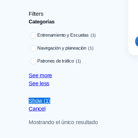
Filters
Categorías
Entrenamiento y Escuelas
(
1
)
Navegación y planeación
(
1
)
Patrones de tráfico
(
1
)
See more
See less
Show
(
1
)
Cancel
Mostrando el único resultado