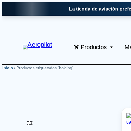
Saltar
La tienda de aviación pref
al
contenido
Productos
Ma
Inicio
/ Productos etiquetados “holding”