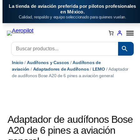
Saltar
La tienda de aviación preferida por pilotos profesionales
al
en México.
Calidad, respaldo y equipo seleccionado para quienes vuelan.
contenido
Inicio
/
Audífonos y Cascos
/
Audífonos de
aviación
/
Adaptadores de Audífonos
/
LEMO
/ Adaptador
de audífonos Bose A20 de 6 pines a aviación general
Adaptador de audífonos Bose
A20 de 6 pines a aviación