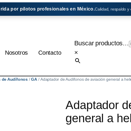
erida por pilotos profesionales en México.
Calidad, respaldo y
Buscar productos…
×
Nosotros
Contacto
 de Audífonos
/
GA
/ Adaptador de Audífonos de aviación general a hel
Adaptador de
general a he