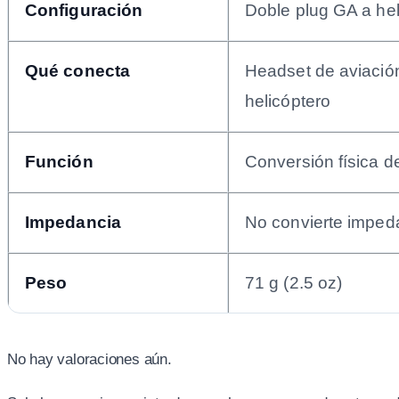
Configuración
Doble plug GA a hel
Qué conecta
Headset de aviació
helicóptero
Función
Conversión física d
Impedancia
No convierte imped
Peso
71 g (2.5 oz)
No hay valoraciones aún.