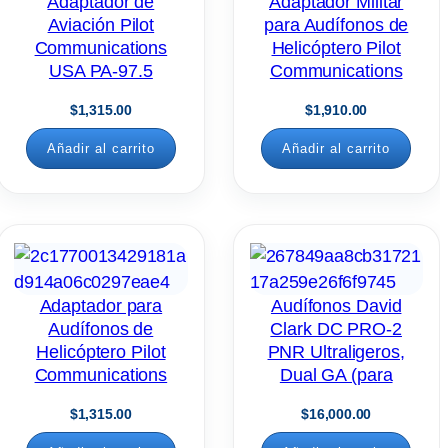
Adaptador de
Adaptador Militar
Aviación Pilot
para Audífonos de
Communications
Helicóptero Pilot
USA PA-97.5
Communications
USA PA-87H
$
1,315.00
$
1,910.00
Añadir al carrito
Añadir al carrito
Adaptador para
Audífonos David
Audífonos de
Clark DC PRO-2
Helicóptero Pilot
PNR Ultraligeros,
Communications
Dual GA (para
USA PA-87
Aviación Comercial)
$
1,315.00
$
16,000.00