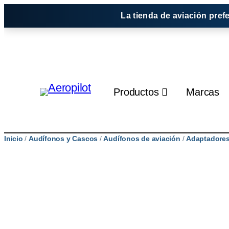
Saltar
La tienda de aviación pref
al
contenido
Productos
Marcas
Inicio
/
Audífonos y Cascos
/
Audífonos de aviación
/
Adaptadores