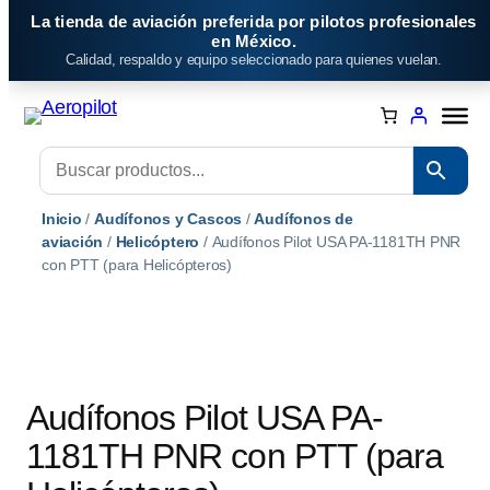
Saltar
La tienda de aviación preferida por pilotos profesionales
al
en México.
Calidad, respaldo y equipo seleccionado para quienes vuelan.
contenido
Inicio
/
Audífonos y Cascos
/
Audífonos de
aviación
/
Helicóptero
/ Audífonos Pilot USA PA-1181TH PNR
con PTT (para Helicópteros)
Audífonos Pilot USA PA-
1181TH PNR con PTT (para