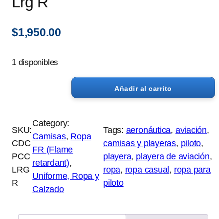
Lrg R
$
1,950.00
1 disponibles
Añadir al carrito
C
a
m
Category:
SKU:
Tags:
aeronáutica
, 
aviación
, 
i
Camisas
, 
Ropa
CDC
camisas y playeras
, 
piloto
, 
s
FR (Flame
PCC
playera
, 
playera de aviación
, 
a
retardant)
, 
LRG
ropa
, 
ropa casual
, 
ropa para
D
Uniforme, Ropa y
R
piloto
u
Calzado
P
o