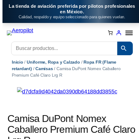
Saltar
La tienda de aviación preferida por pilotos profesionales
al
en México.
Calidad, respaldo y equipo seleccionado para quienes vuelan.
contenido
Inicio
/
Uniforme, Ropa y Calzado
/
Ropa FR (Flame
retardant)
/
Camisas
/ Camisa DuPont Nomex Caballero
Premium Café Claro Lrg R
Camisa DuPont Nomex
Caballero Premium Café Claro