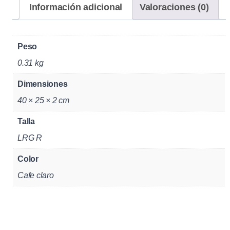
n
Información adicional
Valoraciones (0)
t
N
Peso
o
m
0.31 kg
e
Dimensiones
x
40 × 25 × 2 cm
C
a
Talla
b
LRG R
a
l
Color
l
Cafe claro
e
r
o
P