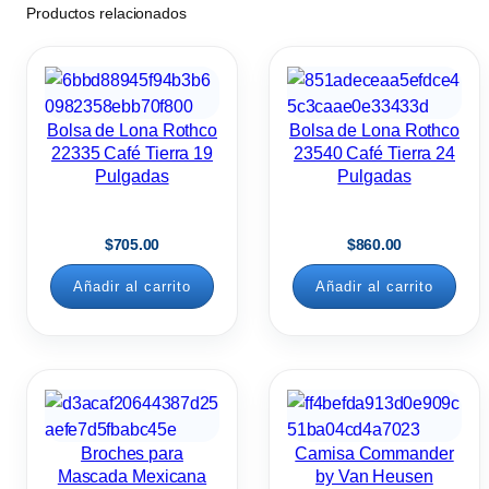
Productos relacionados
r
e
m
i
Bolsa de Lona Rothco
Bolsa de Lona Rothco
u
22335 Café Tierra 19
23540 Café Tierra 24
m
Pulgadas
Pulgadas
C
a
$
705.00
$
860.00
f
Añadir al carrito
Añadir al carrito
é
C
l
a
r
o
Broches para
Camisa Commander
L
Mascada Mexicana
by Van Heusen