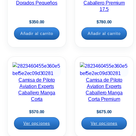
r
Dorados Pequeños
Caballero Premium
17.5
g
R
$
350.00
$
780.00
c
Añadir al carrito
Añadir al carrito
a
n
t
i
d
a
Camisa de Piloto
Camisa de Piloto
d
Aviation Experts
Aviation Experts
Caballero Manga
Caballero Manga
Corta
Corta Premium
$
570.00
$
675.00
Ver opciones
Ver opciones