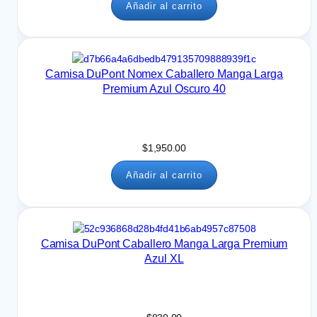
.
Añadir al carrito
0
0
Camisa DuPont Nomex Caballero Manga Larga
Premium Azul Oscuro 40
$
1,950.00
Añadir al carrito
Camisa DuPont Caballero Manga Larga Premium
Azul XL