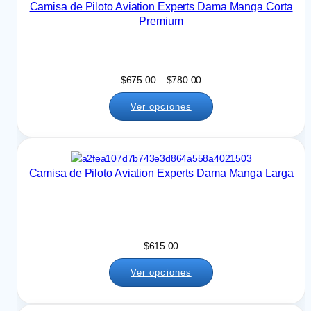
Camisa de Piloto Aviation Experts Dama Manga Corta
d
Premium
e
$
7
1
R
$
675.00
–
$
780.00
5
a
.
Ver opciones
n
0
g
0
o
h
d
a
e
s
Camisa de Piloto Aviation Experts Dama Manga Larga
p
t
r
a
e
$
c
8
i
2
$
615.00
o
0
s
.
Ver opciones
:
0
d
0