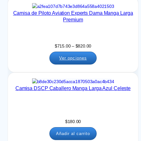
e
s
Camisa de Piloto Aviation Experts Dama Manga Larga
d
Premium
e
$
6
7
R
$
715.00
–
$
820.00
5
a
.
Ver opciones
n
0
g
0
o
h
d
a
e
s
Camisa DSCP Caballero Manga Larga Azul Celeste
p
t
r
a
e
$
c
7
i
8
$
180.00
o
0
s
.
Añadir al carrito
:
0