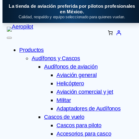
Saltar
La tienda de aviación preferida por pilotos profesionales
al
en México.
Calidad, respaldo y equipo seleccionado para quienes vuelan.
contenido
Productos
Audífonos y Cascos
Audífonos de aviación
Aviación general
Helicóptero
Aviación comercial y jet
Militar
Adaptadores de Audífonos
Cascos de vuelo
Cascos para piloto
Accesorios para casco