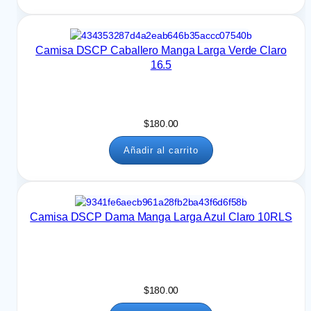
d
0
e
s
Camisa DSCP Caballero Manga Larga Verde Claro
d
16.5
e
$
7
1
$
180.00
5
.
Añadir al carrito
0
0
h
a
s
Camisa DSCP Dama Manga Larga Azul Claro 10RLS
t
a
$
8
2
$
180.00
0