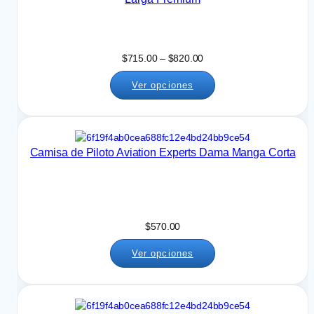
R
$
715.00
–
$
820.00
a
Ver opciones
n
g
o
d
e
Camisa de Piloto Aviation Experts Dama Manga Corta
p
r
e
c
i
$
570.00
o
s
Ver opciones
:
d
e
s