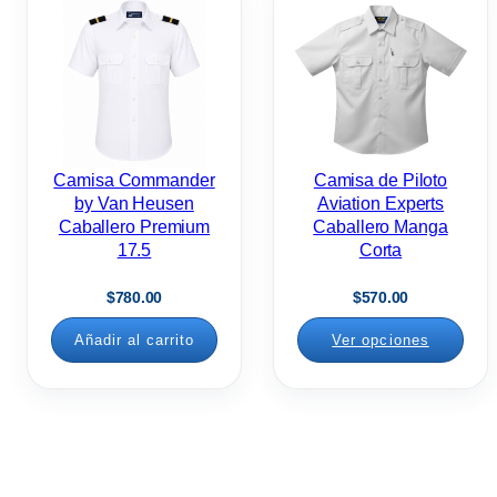
Camisa Commander
Camisa de Piloto
by Van Heusen
Aviation Experts
Caballero Premium
Caballero Manga
17.5
Corta
$
780.00
$
570.00
Añadir al carrito
Ver opciones