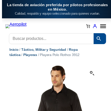
Saltar
La tienda de aviación preferida por pilotos profesionales
al
en México.
Calidad, respaldo y equipo seleccionado para quienes vuelan.
contenido
Inicio
/
Táctico, Militar y Seguridad
/
Ropa
táctica
/
Playeras
/ Playera Polo Rothco 3912