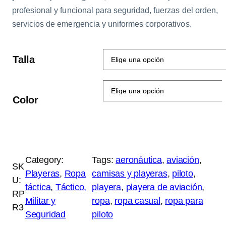
profesional y funcional para seguridad, fuerzas del orden,
servicios de emergencia y uniformes corporativos.
Talla
l
Color
y
r
Category:
Tags:
aeronáutica
, 
aviación
, 
SK
Playeras
, 
Ropa
camisas y playeras
, 
piloto
, 
U:
táctica
, 
Táctico,
playera
, 
playera de aviación
, 
RP
Militar y
ropa
, 
ropa casual
, 
ropa para
l
R3
Seguridad
piloto