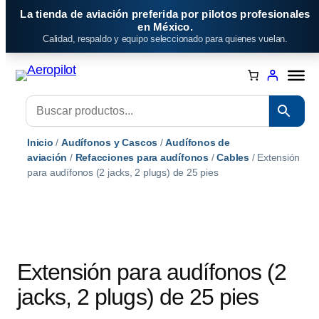
Saltar
La tienda de aviación preferida por pilotos profesionales
al
en México.
Calidad, respaldo y equipo seleccionado para quienes vuelan.
contenido
Inicio
/
Audífonos y Cascos
/
Audífonos de
aviación
/
Refacciones para audífonos
/
Cables
/ Extensión
para audífonos (2 jacks, 2 plugs) de 25 pies
Extensión para audífonos (2
jacks, 2 plugs) de 25 pies